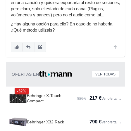
en una canción y quisiera exportarla al resto de sesiones,
pero claro, solo el estado de cada canal (Plugins,
volúmenes y paneos) pero no el audio como tal...
¿Hay alguna opción para ello? En caso de no haberla
¿Qué método utilizais?
OFERTAS EN
VER TODAS
-32%
Behringer X-Touch
217 €
320 €
Ver oferta
→
Compact
790 €
Behringer X32 Rack
Ver oferta
→