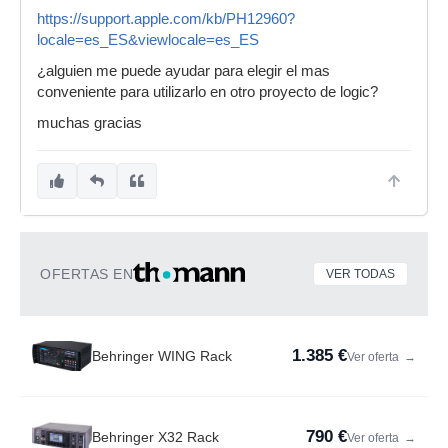
https://support.apple.com/kb/PH12960?
locale=es_ES&viewlocale=es_ES
¿alguien me puede ayudar para elegir el mas
conveniente para utilizarlo en otro proyecto de logic?
muchas gracias
OFERTAS EN
VER TODAS
1.385 €
Behringer WING Rack
Ver oferta
→
790 €
Behringer X32 Rack
Ver oferta
→