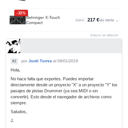
-32%
Behringer X-Touch
217 €
320 €
Ver oferta
→
Compact
Enlaces de afiliación
por
Jordi Torres
el 09/01/2019
#2
Hola,
No hace falta que exportes. Puedes importar
directamente desde un proyecto "X" a un proyecto "Y" los
pasajes de pistas Drummer (ya sea MIDI o sin
convertir). Esto desde el navegador de archivos como
siempre.
Saludos,
J.