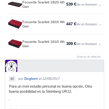
Focusrite Scarlett 18i20 4th
539 €
Ver en thomann
→
Gen
Focusrite Scarlett 18i16 4th
447 €
Ver en thomann
→
Gen
Focusrite Scarlett 16i16 4th
309 €
Ver en thomann
→
Gen
Enlaces de afiliación
por
Dogbert
el 22/08/2017
#2
Para un mini estudio personal es buena opción. Otra
buena posibilidad es la Steinberg UR12.
.