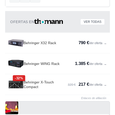
OFERTAS EN
VER TODAS
790 €
Behringer X32 Rack
Ver oferta
→
1.385 €
Behringer WING Rack
Ver oferta
→
-32%
Behringer X-Touch
217 €
320 €
Ver oferta
→
Compact
Enlaces de afiliación