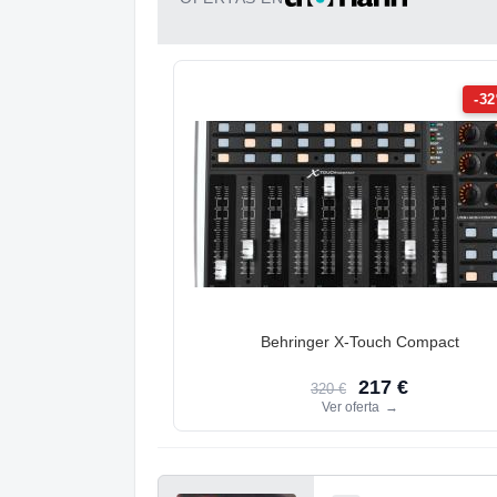
-3
Behringer X-Touch Compact
217 €
320 €
Ver oferta
→