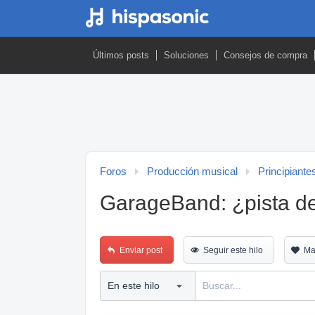
Últimos posts
Soluciones
Consejos de compra
Foros
Producción musical
Principiante
GarageBand: ¿pista de 
Enviar post
Seguir este hilo
Ma