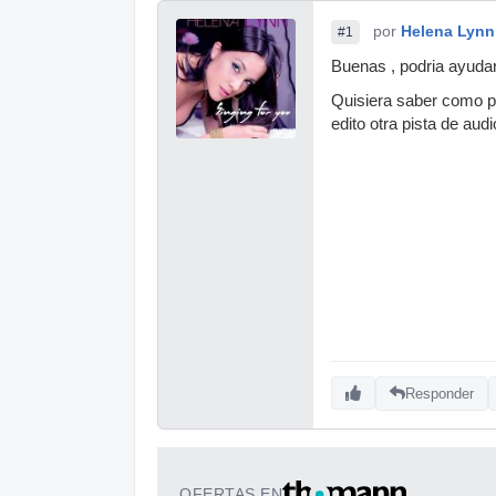
por
Helena Lynn
#1
Buenas , podria ayuda
Quisiera saber como pu
edito otra pista de au
Responder
OFERTAS EN