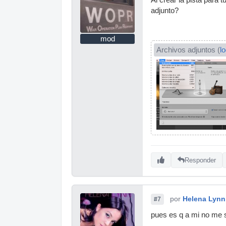
adjunto?
mod
Archivos adjuntos (
l
Responder
por
Helena Lynn
#7
pues es q a mi no me s