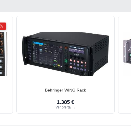
2%
Behringer WING Rack
1.385 €
Ver oferta
→