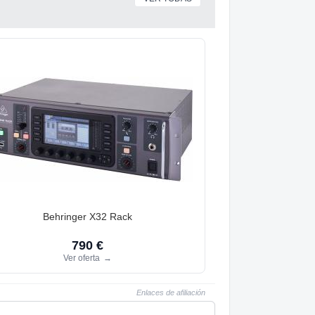
Behringer X32 Rack
790 €
Ver oferta
→
Enlaces de afiliación