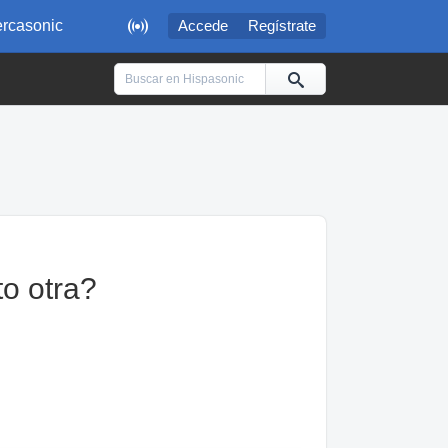

rcasonic
Accede
Regístrate
to otra?