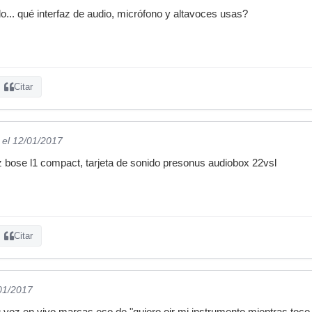
... qué interfaz de audio, micrófono y altavoces usas?
Citar
el 12/01/2017
z bose l1 compact, tarjeta de sonido presonus audiobox 22vsl
Citar
/01/2017
tu voz en vivo marcas eso de "quiero oir mi instrumento mientras toco