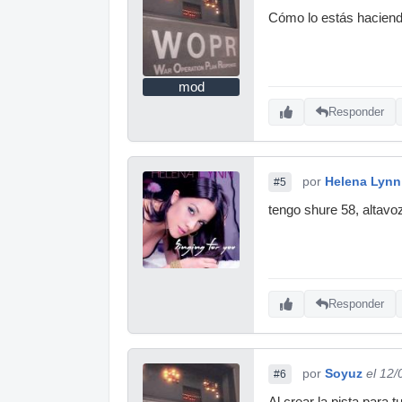
Cómo lo estás haciendo
mod
Responder
por
Helena Lynn
#5
tengo shure 58, altavo
Responder
por
Soyuz
el 12
#6
Al crear la pista para 