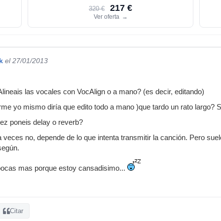
217 €
320 €
Ver oferta
→
k
el 27/01/2013
lineais las vocales con VocAlign o a mano? (es decir, editando)
me yo mismo diría que edito todo a mano )que tardo un rato largo? Si
ez poneis delay o reverb?
 veces no, depende de lo que intenta transmitir la canción. Pero su
según.
pocas mas porque estoy cansadisimo...
Citar