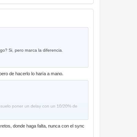
o? Si, pero marca la diferencia.
pero de hacerlo lo haría a mano.
o suelo poner un delay con un 10/20% de
cretos, donde haga falta, nunca con el sync