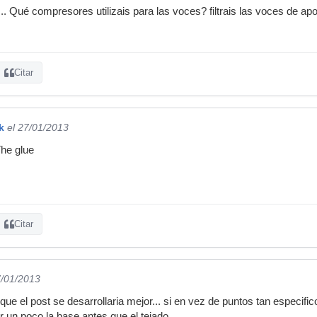
.. Qué compresores utilizais para las voces? filtrais las voces de apo
Citar
k
el 27/01/2013
he glue
Citar
7/01/2013
que el post se desarrollaria mejor... si en vez de puntos tan especif
r un poco la base antes que el tejado.