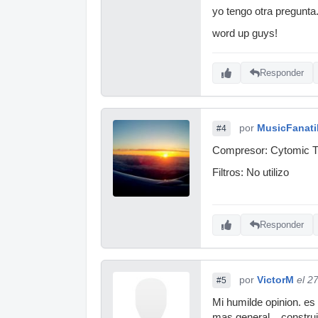
yo tengo otra pregunta.
word up guys!
Responder
por
MusicFanati
#4
Compresor: Cytomic T
Filtros: No utilizo
Responder
por
VictorM
el 2
#5
Mi humilde opinion. es 
mas general... construi