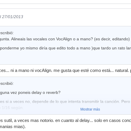
l 27/01/2013
scribió:
nta. Alineais las vocales con VocAlign o a mano? (es decir, editando)
ponderme yo mismo diría que edito todo a mano )que tardo un rato larg
ces... ni a mano ni vocAlign. me gusta que esté como está... natural. 
scribió:
lguna vez poneis delay o reverb?
s si a veces no, depende de lo que intenta transmitir la canción. Per
o 1/16 según.
Mostrar más
s sutil, a veces mas notorio. en cuanto al delay... solo en casos con
manias mias).