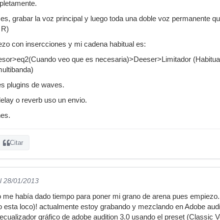
pletamente.
es, grabar la voz principal y luego toda una doble voz permanente 
 R)
iezo con insercciones y mi cadena habitual es:
or>eq2(Cuando veo que es necesaria)>Deeser>Limitador (Habitual
ultibanda)
es plugins de waves.
delay o reverb uso un envio.
nes.
Citar
l 28/01/2013
me había dado tiempo para poner mi grano de arena pues empiezo.
o esta loco)! actualmente estoy grabando y mezclando en Adobe audit
cualizador gráfico de adobe audition 3.0 usando el preset (Classic V