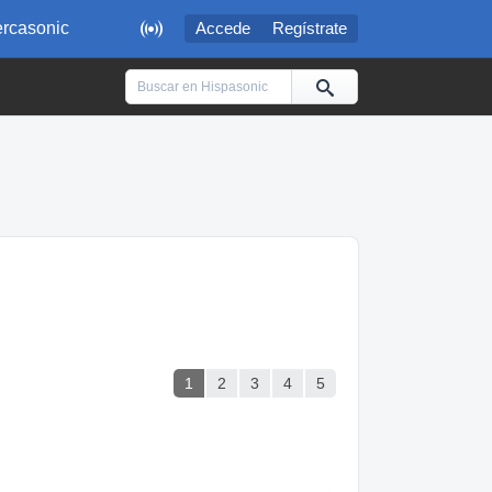

rcasonic
Accede
Regístrate
1
2
3
4
5