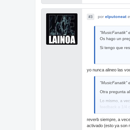
por
elputoneat
e
#3
"MusicFanatik" e
Os hago un pregu
Si tengo que res
yo nunca alineo las vo
"MusicFanatik" e
Otra pregunta a
Lo mismo, a vece
feedback a 1/4 
reverb siempre, a vece
activado (esto ya son 