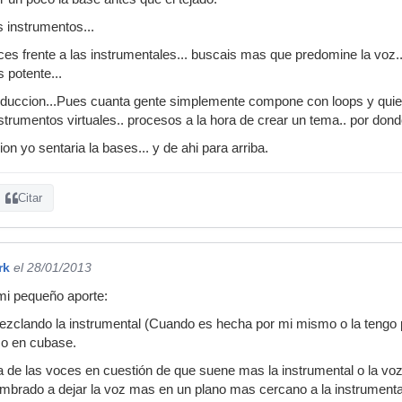
s instrumentos...
s frente a las instrumentales... buscais mas que predomine la voz.. 
 potente...
oduccion...Pues cuanta gente simplemente compone con loops y qui
instrumentos virtuales.. procesos a la hora de crear un tema.. por do
n yo sentaria la bases... y de ahi para arriba.
Citar
rk
el 28/01/2013
mi pequeño aporte:
clando la instrumental (Cuando es hecha por mi mismo o la tengo po
uso en cubase.
a de las voces en cuestión de que suene mas la instrumental o la v
mbrado a dejar la voz mas en un plano mas cercano a la instrumental