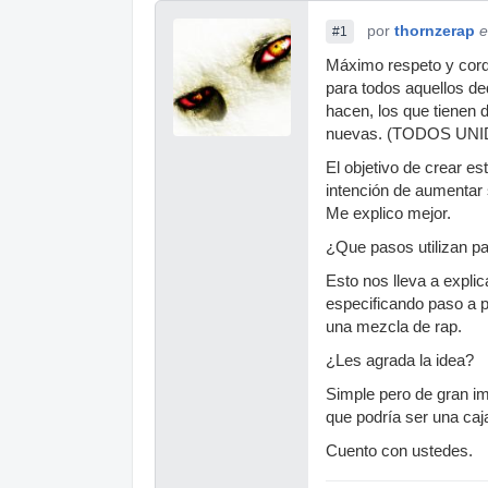
por
thornzerap
e
#1
Máximo respeto y cordia
para todos aquellos de
hacen, los que tienen 
nuevas. (TODOS UN
El objetivo de crear es
intención de aumentar 
Me explico mejor.
¿Que pasos utilizan p
Esto nos lleva a explic
especificando paso a pa
una mezcla de rap.
¿Les agrada la idea?
Simple pero de gran im
que podría ser una caja
Cuento con ustedes.