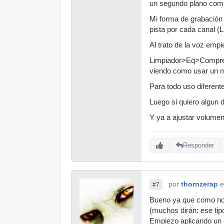
un segundo plano com
Mi forma de grabación 
pista por cada canal (L
Al trato de la voz emp
Limpiador>Eq>Compres
viendo como usar un m
Para todo uso diferent
Luego si quiero algun 
Y ya a ajustar volume
Responder
por
thornzerap
e
#7
Bueno ya que como no 
(muchos dirán: ese tip
Empiezo aplicando un e