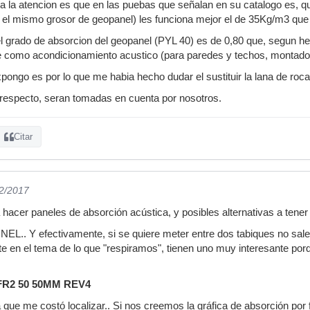
 la atencion es que en las puebas que señalan en su catalogo es, q
y el mismo grosor de geopanel) les funciona mejor el de 35Kg/m3 qu
 grado de absorcion del geopanel (PYL 40) es de 0,80 que, segun he 
 como acondicionamiento acustico (para paredes y techos, montado s
pongo es por lo que me habia hecho dudar el sustituir la lana de roca 
 respecto, seran tomadas en cuenta por nosotros.
Citar
02/2017
acer paneles de absorción acústica, y posibles alternativas a tener a
.. Y efectivamente, si se quiere meter entre dos tabiques no sale 
te en el tema de lo que "respiramos", tienen uno muy interesante por
R2 50 50MM REV4
a que me costó localizar.. Si nos creemos la gráfica de absorción por 