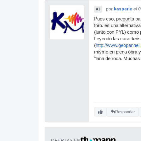
por
kasperle
el 
#1
Pues eso, pregunta pa
foro. es una alternativ
(junto con PYL) como p
Leyendo las caracteris
(
http://www.geopannel
mismo en plena obra y 
"lana de roca. Muchas
Responder
OFERTAS EN