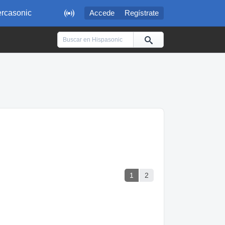

rcasonic
Accede
Regístrate
1
2