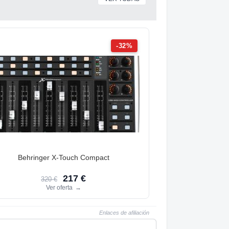
-32%
Behringer X-Touch Compact
217 €
320 €
Ver oferta
→
Enlaces de afiliación