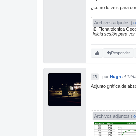
¿como lo veis para cons
Archivos adjuntos (
l
📄
Ficha técnica Geo
Inicia sesión para ver
Responder
por
Hugh
el 12/
#5
Adjunto gráfica de abso
Archivos adjuntos (
l