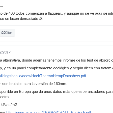
..
o de 400 todos comienzan a flaquear.. y aunque no se ve aquí se intuy
oco se lucen demasiado :S
Citar
02/2017
a alternativa, donde además tenemos informe de los test de absorció
 y es un panel completamente ecológico y según dicen con tratamie
lbuildingshop.ie/docs/HockThermoHempDatasheet.pdf
n son brutales para la versión de 160mm.
 disponible en Europa que da unos datos más que esperanzadores para
ectro.
.0 kPa·s/m2
orme
http://www.babic.com/TEMP/SCHALL_Englisch.pdf