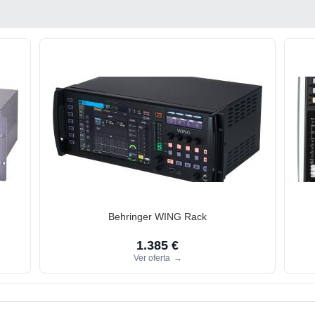
Behringer WING Rack
1.385 €
Ver oferta
→