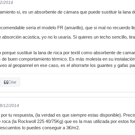
12/2014
lamiento si, es un absorbente de cámara que puede sustituir la lana 
comendable sería el modelo FR (amarillo), que si mal no recuerdo lle
absorción acústica, yo no lo usaría. Si quieres un techo sencillo, ti
o porque sustituir la lana de roca por textil como absorbente de camar
 de buen comportamiento térmico. Es más molesta en su instalación, 
 veo al geopannel en ese caso, es el ahorrarte los guantes y gafas para
Citar
08/12/2014
or tu respuesta, (la verdad es que siempre estas disponible). Preci
e roca (la Rockwoll 225 40/75Kg) que es la mas utilizada por estos f
escuentos lo puedes conseguir a 3€/m2.