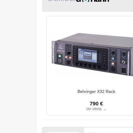
Behringer X32 Rack
790 €
Ver oferta
→