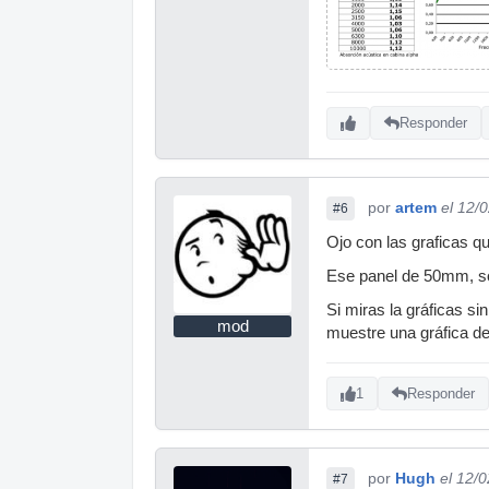
Responder
por
artem
el 12/
#6
Ojo con las graficas q
Ese panel de 50mm, sól
Si miras la gráficas s
mod
muestre una gráfica d
1
Responder
por
Hugh
el 12/
#7