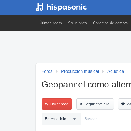
Últimos posts
Soluciones
Consejos de compra
Foros
Producción musical
Acústica
Geopannel como altern
Enviar post
Seguir este hilo
Ma