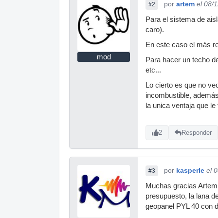
por
artem
el 08/
#2
Para el sistema de ais
caro).
En este caso el más re
mod
Para hacer un techo de 
etc...
Lo cierto es que no ve
incombustible, además
la unica ventaja que le
2
Responder
por
kasperle
el 
#3
Muchas gracias Artem p
presupuesto, la lana d
geopanel PYL 40 con d