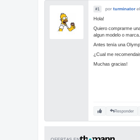
por
turminator
e
#1
Hola!
Quiero comprarme una 
algun modelo o marca. 
Antes tenía una Olym
¿Cual me recomendai
Muchas gracias!
Responder
OFERTAS EN