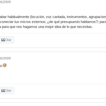
06/2009
bar habitualmente (locución, voz cantada, instrumentos, agrupaciones,.
conectar tus micros externos; ¿de qué presupuesto hablamos?; para q
ra para que nos hagamos una mejor idea de lo que necesitas.
Citar
06/2009
do
Citar