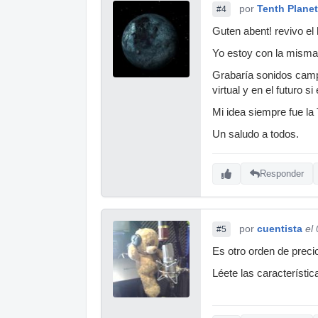
por
Tenth Planet
#4
Guten abent! revivo el h
Yo estoy con la misma 
Grabaría sonidos campe
virtual y en el futuro 
Mi idea siempre fue l
Un saludo a todos.
Responder
por
cuentista
el
#5
Es otro orden de prec
Léete las característi