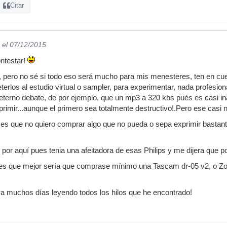
Citar
el 07/12/2015
ntestar!
, pero no sé si todo eso será mucho para mis menesteres, ten en cuen
erlos al estudio virtual o sampler, para experimentar, nada profesi
 eterno debate, de por ejemplo, que un mp3 a 320 kbs pués es casi 
rimir...aunque el primero sea totalmente destructivo!.Pero ese casi n
es que no quiero comprar algo que no pueda o sepa exprimir bastante 
e por aquí pues tenia una afeitadora de esas Philips y me dijera que p
o es que mejor sería que comprase mínimo una Tascam dr-05 v2, o Zo
a muchos días leyendo todos los hilos que he encontrado!