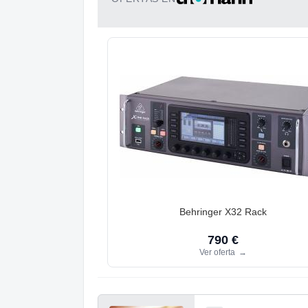
Behringer X32 Rack
790 €
Ver oferta
→