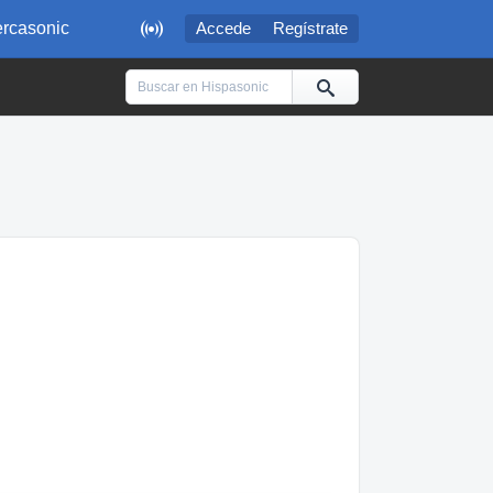

rcasonic
Accede
Regístrate