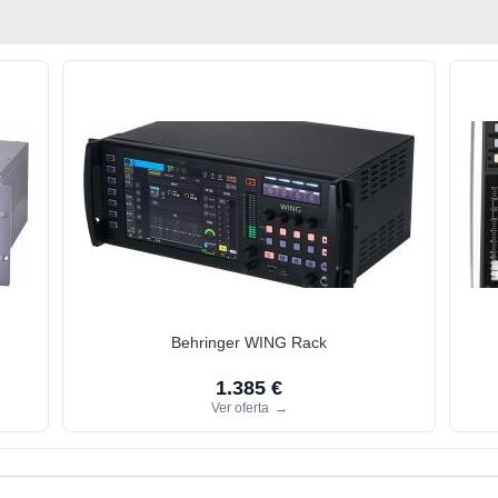
Behringer WING Rack
1.385 €
Ver oferta
→