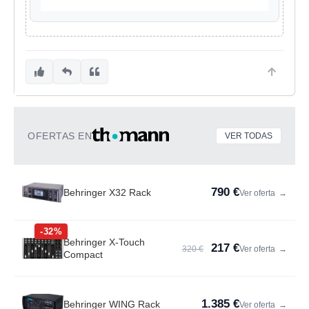
OFERTAS EN
VER TODAS
790 €
Behringer X32 Rack
Ver oferta
→
-32%
Behringer X-Touch
217 €
320 €
Ver oferta
→
Compact
1.385 €
Behringer WING Rack
Ver oferta
→