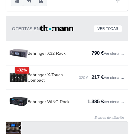
OFERTAS EN
VER TODAS
790 €
Behringer X32 Rack
Ver oferta
→
-32%
Behringer X-Touch
217 €
320 €
Ver oferta
→
Compact
1.385 €
Behringer WING Rack
Ver oferta
→
Enlaces de afiliación