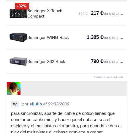
-32%
Behringer X-Touch
217 €
320 €
Ver oferta
→
Compact
1.385 €
Behringer WING Rack
Ver oferta
→
790 €
Behringer X32 Rack
Ver oferta
→
Enlaces de afiliación
por
eljulio
el 09/02/2006
#2
para sincronizar, aparte del cable de óptico tienes que
conetar un cable midi, y hacer que el cubase sea el
esclavo y el multipistas el maestro, para cuando le des al
play del multipistas el cubase empiece a grabar.