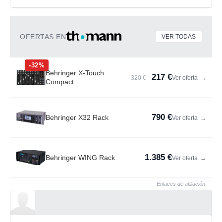
OFERTAS EN
VER TODAS
-32%
Behringer X-Touch
217 €
320 €
Ver oferta
→
Compact
790 €
Behringer X32 Rack
Ver oferta
→
1.385 €
Behringer WING Rack
Ver oferta
→
Enlaces de afiliación