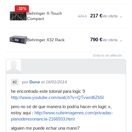
-32%
Behringer X-Touch
217 €
320 €
Ver oferta
→
Compact
790 €
Behringer X32 Rack
Ver oferta
→
Enlaces de afiliación
por
Dune
el 16/01/2014
#2
he encontrado este tutorial para logic 9
http://www.youtube.com/watch?v=QTvwrd6Zb5I
pero no sé de que manera lo podría hacer en logic x,
estoy aquí :
http://www.subirimagenes.com/privadas-
pianoderesonancia-2166933.html
alguien me puede echar una mano?