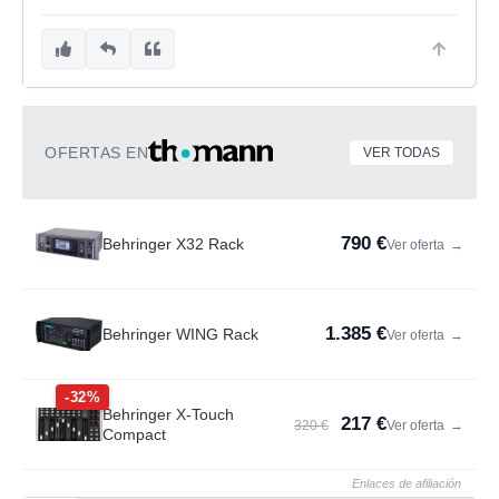
OFERTAS EN
VER TODAS
790 €
Behringer X32 Rack
Ver oferta
→
1.385 €
Behringer WING Rack
Ver oferta
→
-32%
Behringer X-Touch
217 €
320 €
Ver oferta
→
Compact
Enlaces de afiliación