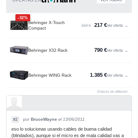
OFERTAS EN
VER TODAS
-32%
Behringer X-Touch
217 €
320 €
Ver oferta
→
Compact
790 €
Behringer X32 Rack
Ver oferta
→
1.385 €
Behringer WING Rack
Ver oferta
→
Enlaces de afiliación
por
BruceWayne
el 13/06/2011
#2
eso lo solucionas usando cables de buena calidad
(blindados), aunque si el micro es de mala calidad vas a