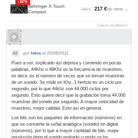
-32%
Behringer X-Touch
217 €
320 €
Ver oferta
→
Compact
Enlaces de afiliación
por
Iskra
el 15/09/2011
#2
Pues a ver, explicado así deprisa y corriendo en pocas
palabras, 44Khz o 48Khz es la frecuencia de muestreo,
es decir, es el número de veces que se toman muestras
de un sonido. Se mide en Khz, 1 hertzio es un ciclo por
segundo, por lo que 44khz son 44.000 ciclos por
segundo. Esto quiere decir que la grabación toma 44.000
muestras del sonido por segundo. A mayor velocidad de
muestreo, mejor calidad. Esto así en general.
Los bits son los paquetes de información (números) en
que se convierte la señal analógica (sonido) en digital
(números), por lo que a mayor cantidad de bits, mejor
resolución tiene el sonido grabado cuando se ha