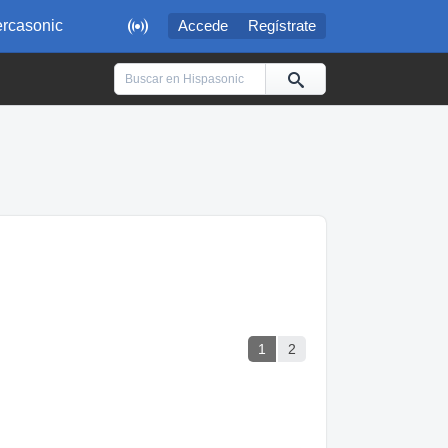

rcasonic
Accede
Regístrate
1
2