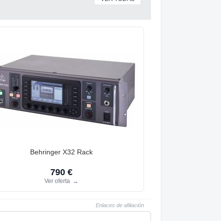
Behringer X32 Rack
790 €
Ver oferta
→
Enlaces de afiliación