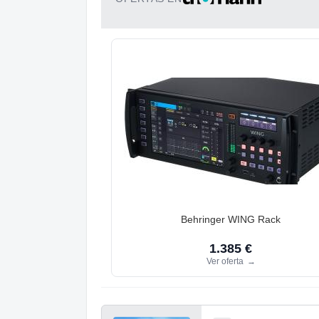
Behringer WING Rack
1.385 €
Ver oferta
→