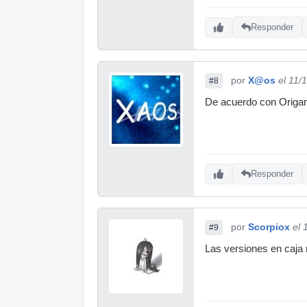
Responder
por
X@os
el 11/
#8
De acuerdo con Origami
Responder
por
Scorpiox
el 
#9
Las versiones en caja 