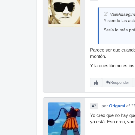
VaelAdaegina
Y siendo las act
Sería lo más prác
Parece ser que cuando 
montón.
Y la cuestión no es ins
Responder
por
Origami
el 1
#7
Yo creo que no hay qu
ya está. Eso creo, va