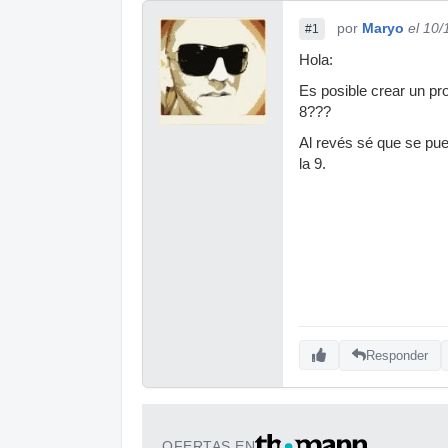
por
Maryo
el 10
#1
Hola:
Es posible crear un p
8???
Al revés sé que se pue
la 9.
Responder
OFERTAS EN