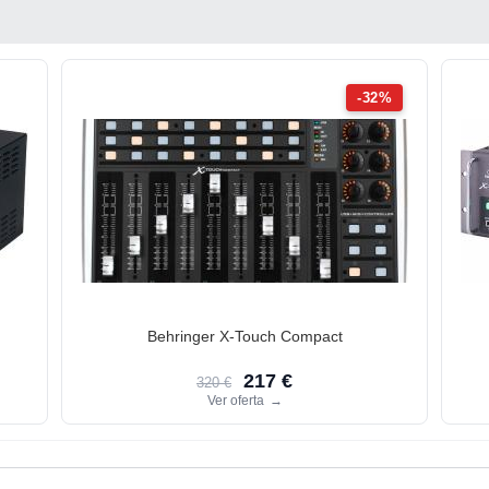
-32%
Behringer X-Touch Compact
217 €
320 €
Ver oferta
→