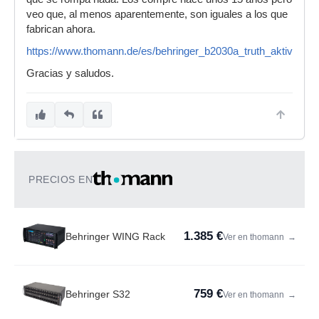
veo que, al menos aparentemente, son iguales a los que
fabrican ahora.
https://www.thomann.de/es/behringer_b2030a_truth_aktivmonit
Gracias y saludos.
PRECIOS EN
1.385 €
Behringer WING Rack
Ver en thomann
→
759 €
Behringer S32
Ver en thomann
→