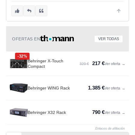
OFERTAS EN
VER TODAS
-32%
Behringer X-Touch
217 €
320 €
Ver oferta
→
Compact
1.385 €
Behringer WING Rack
Ver oferta
→
790 €
Behringer X32 Rack
Ver oferta
→
Enlaces de afiliación