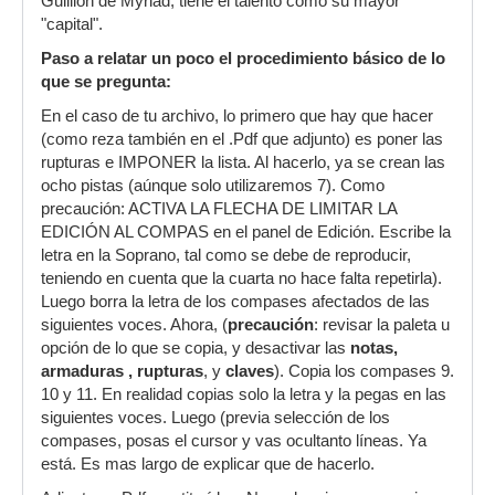
Guillion de Myriad, tiene el talento como su mayor
"capital".
Paso a relatar un poco el procedimiento básico de lo
que se pregunta:
En el caso de tu archivo, lo primero que hay que hacer
(como reza también en el .Pdf que adjunto) es poner las
rupturas e IMPONER la lista. Al hacerlo, ya se crean las
ocho pistas (aúnque solo utilizaremos 7). Como
precaución: ACTIVA LA FLECHA DE LIMITAR LA
EDICIÓN AL COMPAS en el panel de Edición. Escribe la
letra en la Soprano, tal como se debe de reproducir,
teniendo en cuenta que la cuarta no hace falta repetirla).
Luego borra la letra de los compases afectados de las
siguientes voces. Ahora, (
precaución
: revisar la paleta u
opción de lo que se copia, y desactivar las
notas,
armaduras , rupturas
, y
claves
). Copia los compases 9.
10 y 11. En realidad copias solo la letra y la pegas en las
siguientes voces. Luego (previa selección de los
compases, posas el cursor y vas ocultanto líneas. Ya
está. Es mas largo de explicar que de hacerlo.