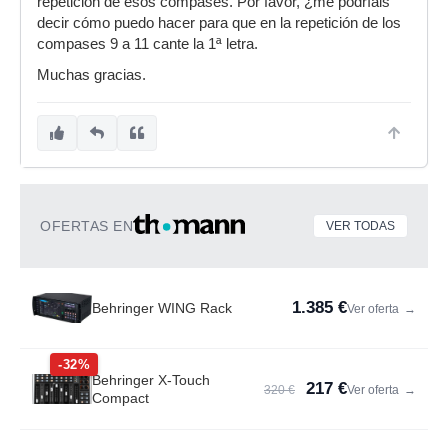
repetición de esos compases. Por favor, ¿me podríais
decir cómo puedo hacer para que en la repetición de los
compases 9 a 11 cante la 1ª letra.
Muchas gracias.
OFERTAS EN
VER TODAS
1.385 €
Behringer WING Rack
Ver oferta
→
-32%
Behringer X-Touch
217 €
320 €
Ver oferta
→
Compact