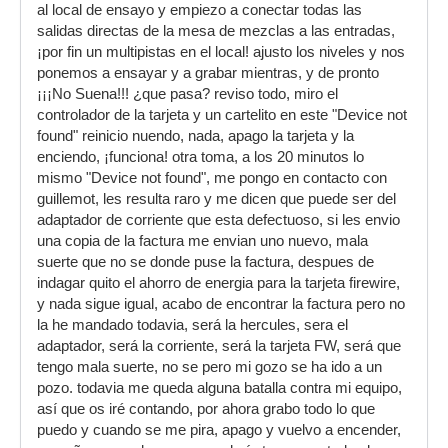
al local de ensayo y empiezo a conectar todas las
salidas directas de la mesa de mezclas a las entradas,
¡por fin un multipistas en el local! ajusto los niveles y nos
ponemos a ensayar y a grabar mientras, y de pronto
¡¡¡No Suena!!! ¿que pasa? reviso todo, miro el
controlador de la tarjeta y un cartelito en este "Device not
found" reinicio nuendo, nada, apago la tarjeta y la
enciendo, ¡funciona! otra toma, a los 20 minutos lo
mismo "Device not found", me pongo en contacto con
guillemot, les resulta raro y me dicen que puede ser del
adaptador de corriente que esta defectuoso, si les envio
una copia de la factura me envian uno nuevo, mala
suerte que no se donde puse la factura, despues de
indagar quito el ahorro de energia para la tarjeta firewire,
y nada sigue igual, acabo de encontrar la factura pero no
la he mandado todavia, será la hercules, sera el
adaptador, será la corriente, será la tarjeta FW, será que
tengo mala suerte, no se pero mi gozo se ha ido a un
pozo. todavia me queda alguna batalla contra mi equipo,
así que os iré contando, por ahora grabo todo lo que
puedo y cuando se me pira, apago y vuelvo a encender,