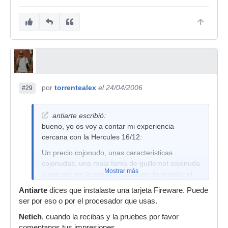
por
torrentealex
el 24/04/2006
#29
antiarte escribió:
bueno, yo os voy a contar mi experiencia
cercana con la Hercules 16/12:
Un precio cojonudo, unas caracteristicas
cojonudas, una mala fama de guillemot cojonuda
Mostrar más
y aun así me la compré, despues de instalar el
SP1a en un PIII 800 (minimo para esta tarjeta)
Antiarte
dices que instalaste una tarjeta Fireware. Puede
instalé una tarjeta firewire, el ordenador desde
ser por eso o por el procesador que usas.
cero con Nuendo 2 y algún plugin que otro, sin
Netich
conectarlo a internete para evitar antivirus que
, cuando la recibas y la pruebes por favor
comentanos tus impresiones.
coman recursos, le instalo los ultimos drivers