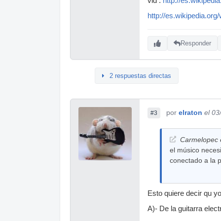
vid :
http://es.wikipedi
http://es.wikipedia.o
Responder
2 respuestas directas
por
elraton
el 03
#3
Carmelopec e
el músico necesi
conectado a la p
Esto quiere decir qu yo
A)- De la guitarra elect