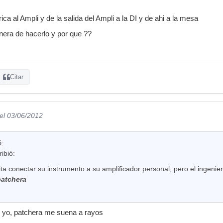
rica al Ampli y de la salida del Ampli a la DI y de ahi a la mesa
nera de hacerlo y por que ??
Citar
el 03/06/2012
ó:
ibió:
ta conectar su instrumento a su amplificador personal, pero el ingenie
patchera
o yo, patchera me suena a rayos