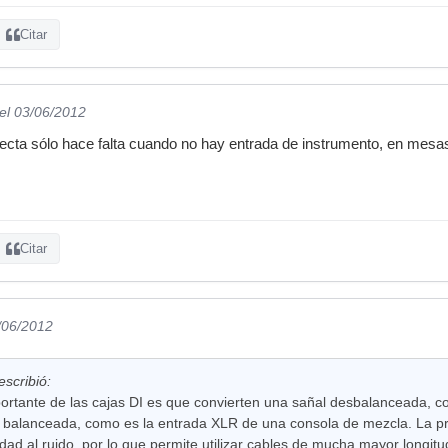
Citar
el 03/06/2012
irecta sólo hace falta cuando no hay entrada de instrumento, en mesa
Citar
/06/2012
scribió:
ortante de las cajas DI es que convierten una sañal desbalanceada, co
l balanceada, como es la entrada XLR de una consola de mezcla. La pr
idad al ruido, por lo que permite utilizar cables de mucha mayor longitu