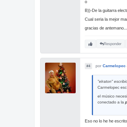
o
B))-De la guitarra elect
Cual seria la mejor ma
gracias de antemano...
Responder
por
Carmelopec
#4
"elraton" escribi
Carmelopec escr
el músico necesi
conectado a la
Eso no lo he he escrit