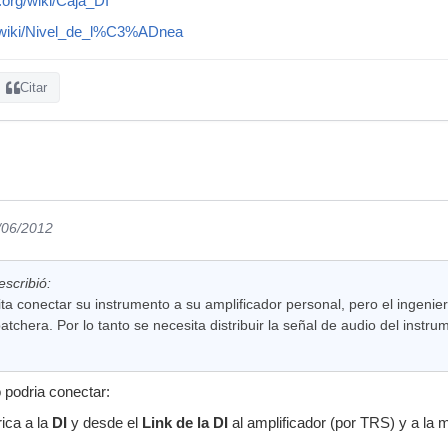
a.org/wiki/Caja_DI
rg/wiki/Nivel_de_l%C3%ADnea
Citar
/06/2012
scribió:
ta conectar su instrumento a su amplificador personal, pero el ingenie
atchera. Por lo tanto se necesita distribuir la señal de audio del instru
 podria conectar:
rica a la
DI
y desde el
Link de la DI
al amplificador (por TRS) y a la 