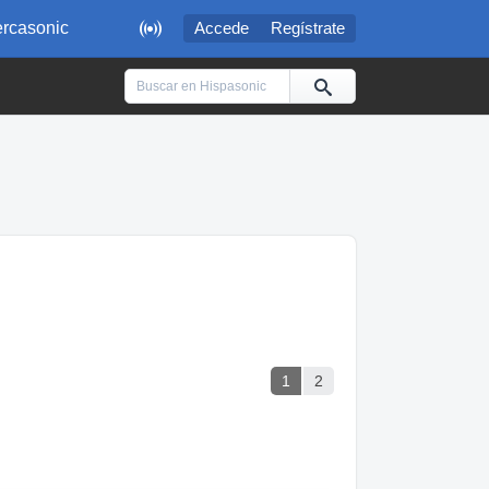

rcasonic
Accede
Regístrate
1
2