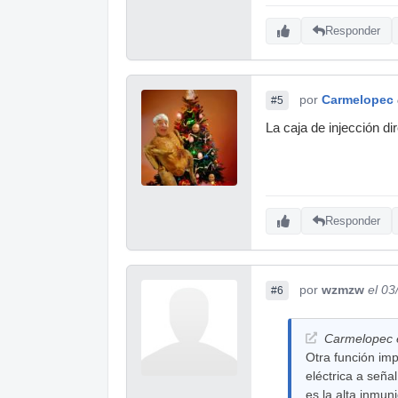
Responder
por
Carmelopec
#5
La caja de injección d
Responder
por
wzmzw
el 03
#6
Carmelopec e
Otra función imp
eléctrica a seña
es la alta inmun