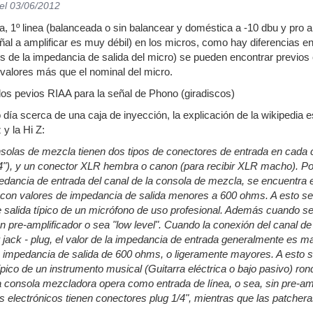
el 03/06/2012
a, 1º linea (balanceada o sin balancear y doméstica a -10 dbu y pro a 
eñal a amplificar es muy débil) en los micros, como hay diferencias 
s de la impedancia de salida del micro) se pueden encontrar previos
valores más que el nominal del micro.
os pevios RIAA para la señal de Phono (giradiscos)
día scerca de una caja de inyección, la explicación de la wikipedia e
 y la Hi Z:
solas de mezcla tienen dos tipos de conectores de entrada en cada c
1/4"), y un conector XLR hembra o canon (para recibir XLR macho). Por
pedancia de entrada del canal de la consola de mezcla, se encuentra
 con valores de impedancia de salida menores a 600 ohms. A esto se l
 salida típico de un micrófono de uso profesional. Además cuando se 
 pre-amplificador o sea "low level". Cuando la conexión del canal de
 jack - plug, el valor de la impedancia de entrada generalmente es 
e impedancia de salida de 600 ohms, o ligeramente mayores. A esto se 
ípico de un instrumento musical (Guitarra eléctrica o bajo pasivo) ron
a consola mezcladora opera como entrada de línea, o sea, sin pre-ampl
 electrónicos tienen conectores plug 1/4", mientras que las patcher