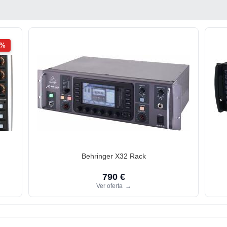
2%
Behringer X32 Rack
790 €
Ver oferta
→