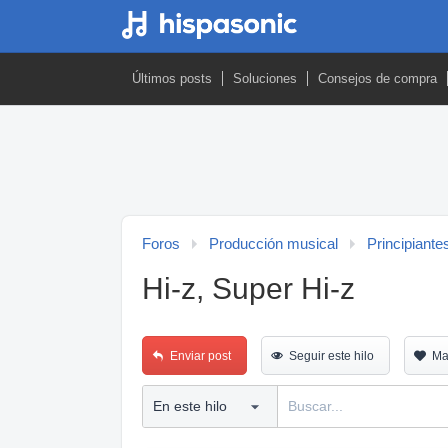
Últimos posts
Soluciones
Consejos de compra
Foros
Producción musical
Principiante
Hi-z, Super Hi-z
Enviar post
Seguir este hilo
Ma