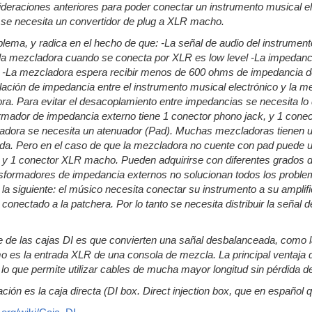
deraciones anteriores para poder conectar un instrumento musical elect
a se necesita un convertidor de plug a XLR macho.
blema, y radica en el hecho de que: -La señal de audio del instrument
 la mezcladora cuando se conecta por XLR es low level -La impedanc
-La mezcladora espera recibir menos de 600 ohms de impedancia de s
lación de impedancia entre el instrumento musical electrónico y la m
ora. Para evitar el desacoplamiento entre impedancias se necesita 
rmador de impedancia externo tiene 1 conector phono jack, y 1 conec
ladora se necesita un atenuador (Pad). Muchas mezcladoras tienen un
da. Pero en el caso de que la mezcladora no cuente con pad puede uti
 y 1 conector XLR macho. Pueden adquirirse con diferentes grados d
ansformadores de impedancia externos no solucionan todos los proble
 la siguiente: el músico necesita conectar su instrumento a su amplifi
conectado a la patchera. Por lo tanto se necesita distribuir la señal 
e de las cajas DI es que convierten una sañal desbalanceada, como la 
 es la entrada XLR de una consola de mezcla. La principal ventaja d
 lo que permite utilizar cables de mucha mayor longitud sin pérdida de
ación es la caja directa (DI box. Direct injection box, que en español 