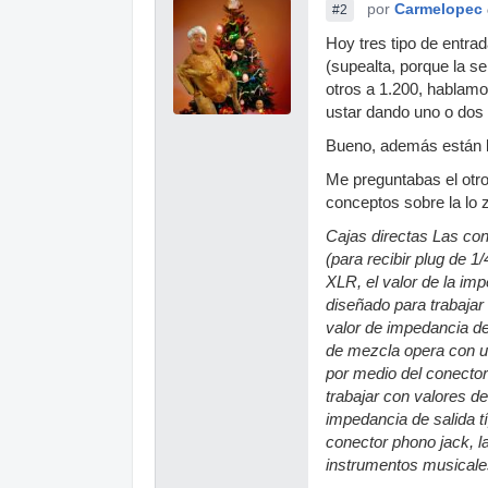
por
Carmelopec
#2
Hoy tres tipo de entrad
(supealta, porque la s
otros a 1.200, hablamo
ustar dando uno o dos 
Bueno, además están l
Me preguntabas el otro 
conceptos sobre la lo z
Cajas directas Las con
(para recibir plug de 
XLR, el valor de la im
diseñado para trabajar
valor de impedancia de
de mezcla opera con un
por medio del conector
trabajar con valores d
impedancia de salida t
conector phono jack, l
instrumentos musicales