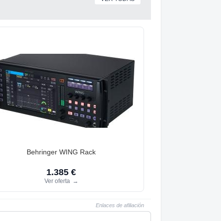
Behringer WING Rack
1.385 €
Ver oferta
→
Enlaces de afiliación