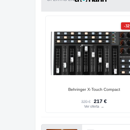
-3
Behringer X-Touch Compact
217 €
320 €
Ver oferta
→