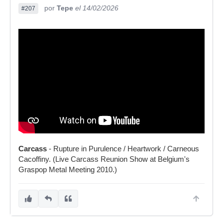
por
Tepe
el 14/02/2026
#207
Carcass
- Rupture in Purulence / Heartwork / Carneous
Cacoffiny. (Live Carcass Reunion Show at Belgium's
Graspop Metal Meeting 2010.)