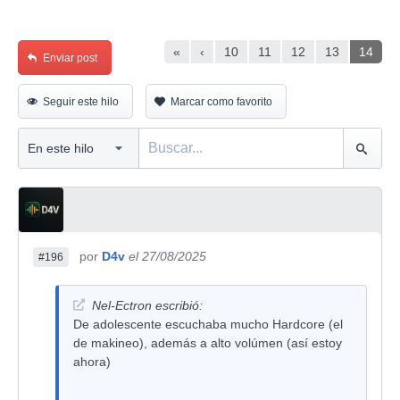
«
‹
10
11
12
13
14
Enviar post
Seguir este hilo
Marcar como favorito
por
D4v
el 27/08/2025
#196
Nel-Ectron escribió:
De adolescente escuchaba mucho Hardcore (el
de makineo), además a alto volúmen (así estoy
ahora)