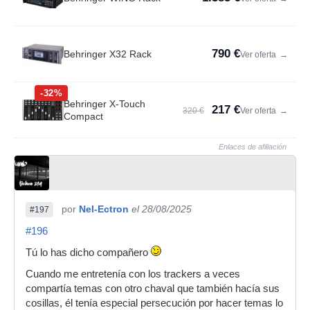
790 €
Behringer X32 Rack
Ver oferta
→
-32%
Behringer X-Touch
217 €
320 €
Ver oferta
→
Compact
Enlaces de afiliación
por
Nel-Ectron
el 28/08/2025
#197
#196
Tú lo has dicho compañero
Cuando me entretenía con los trackers a veces
compartía temas con otro chaval que también hacía sus
cosillas, él tenía especial persecución por hacer temas lo