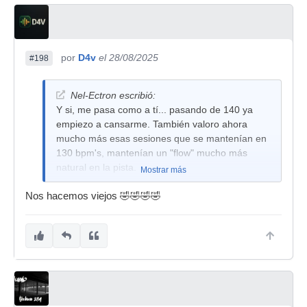
por
D4v
el 28/08/2025
#198
Nel-Ectron escribió:
Y si, me pasa como a tí... pasando de 140 ya
empiezo a cansarme. También valoro ahora
mucho más esas sesiones que se mantenían en
130 bpm's, mantenían un "flow" mucho más
natural en la pista.
Mostrar más
Nos hacemos viejos 🤣🤣🤣🤣