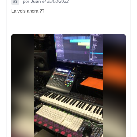
por
Juan
el 25/08/2022
#3
La veis ahora ??