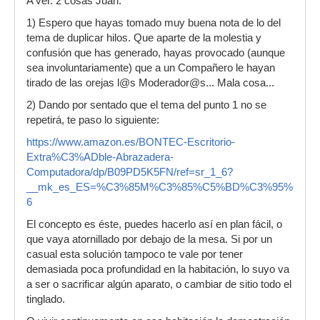
A ver. 2 cosas Juan:
1) Espero que hayas tomado muy buena nota de lo del
tema de duplicar hilos. Que aparte de la molestia y
confusión que has generado, hayas provocado (aunque
sea involuntariamente) que a un Compañero le hayan
tirado de las orejas l@s Moderador@s... Mala cosa...
2) Dando por sentado que el tema del punto 1 no se
repetirá, te paso lo siguiente:
https://www.amazon.es/BONTEC-Escritorio-
Extra%C3%ADble-Abrazadera-
Computadora/dp/B09PD5K5FN/ref=sr_1_6?
__mk_es_ES=%C3%85M%C3%85%C5%BD%C3%95%C3%91&cri
6
El concepto es éste, puedes hacerlo así en plan fácil, o
que vaya atornillado por debajo de la mesa. Si por un
casual esta solución tampoco te vale por tener
demasiada poca profundidad en la habitación, lo suyo va
a ser o sacrificar algún aparato, o cambiar de sitio todo el
tinglado.