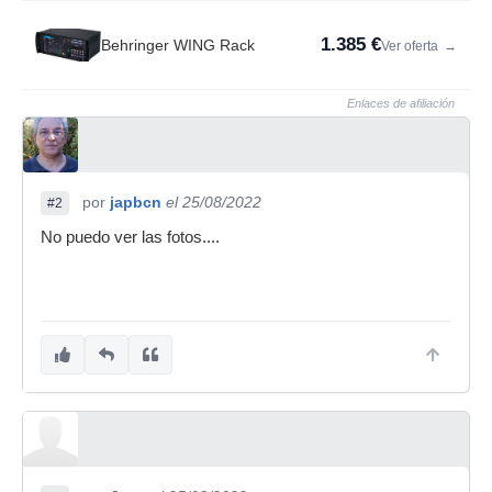
1.385 €
Behringer WING Rack
Ver oferta
→
Enlaces de afiliación
por
japbcn
el 25/08/2022
#2
No puedo ver las fotos....