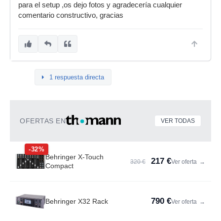
para el setup ,os dejo fotos y agradecería cualquier
comentario constructivo, gracias
1 respuesta directa
OFERTAS EN
VER TODAS
-32%
Behringer X-Touch
217 €
320 €
Ver oferta
→
Compact
790 €
Behringer X32 Rack
Ver oferta
→