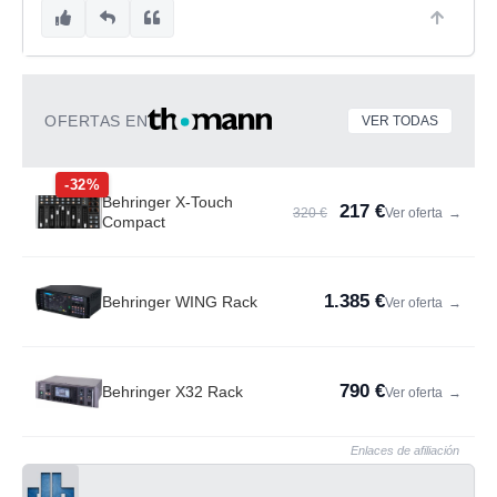
OFERTAS EN
VER TODAS
-32%
Behringer X-Touch
217 €
320 €
Ver oferta
→
Compact
1.385 €
Behringer WING Rack
Ver oferta
→
790 €
Behringer X32 Rack
Ver oferta
→
Enlaces de afiliación