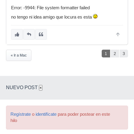
Error: -9944: File system formatter failed
no tengo ni idea amigo que locura es esta
1
2
3
« Ir a Mac
NUEVO POST
×
Regístrate
o
identifícate
para poder postear en este
hilo