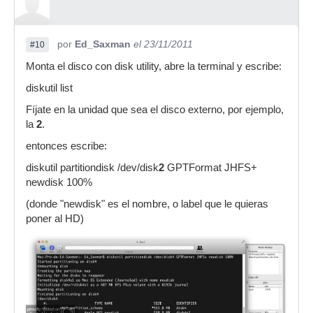
por
Ed_Saxman
el 23/11/2011
#10
Monta el disco con disk utility, abre la terminal y escribe:
diskutil list
Fíjate en la unidad que sea el disco externo, por ejemplo,
la
2
.
entonces escribe:
diskutil partitiondisk /dev/disk
2
GPTFormat JHFS+
newdisk 100%
(donde "newdisk" es el nombre, o label que le quieras
poner al HD)