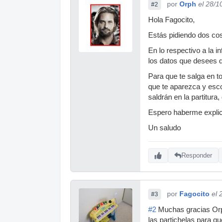
por
Orph
el 28/1
#2
Hola Fagocito,
Estás pidiendo dos co
En lo respectivo a la 
los datos que desees qu
Para que te salga en to
que te aparezca y esco
saldrán en la partitura
Espero haberme explic
Un saludo
Responder
por
Fagocito
el 
#3
#2
Muchas gracias Orph,
las partichelas para 