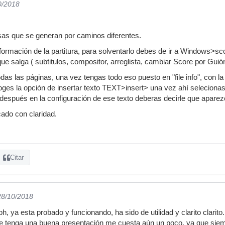
0/2018
sas que se generan por caminos diferentes.
información de la partitura, para solventarlo debes de ir a Windows>s
e salga ( subtitulos, compositor, arreglista, cambiar Score por Guión 
das las páginas, una vez tengas todo eso puesto en "file info", con l
ges la opción de insertar texto TEXT>insert> una vez ahí selecionas
, después en la configuración de ese texto deberas decirle que aparezc
ado con claridad.
Citar
28/10/2018
 ya esta probado y funcionando, ha sido de utilidad y clarito clarito.
que tenga una buena presentación me cuesta aún un poco, ya que si