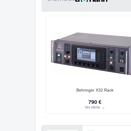
Behringer X32 Rack
790 €
Ver oferta
→