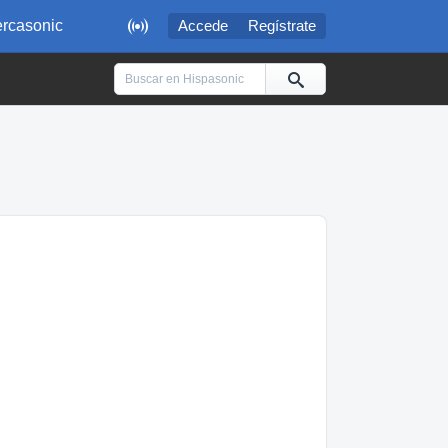

rcasonic
Accede
Regístrate