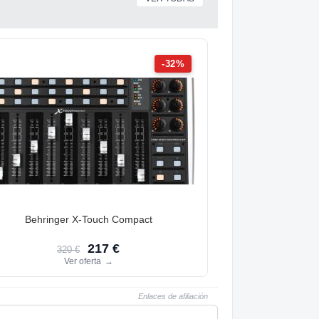
-32%
Behringer X-Touch Compact
217 €
320 €
Ver oferta
→
Enlaces de afiliación