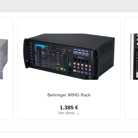
Behringer WING Rack
1.385 €
Ver oferta
→