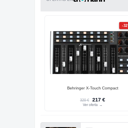
-3
Behringer X-Touch Compact
217 €
320 €
Ver oferta
→