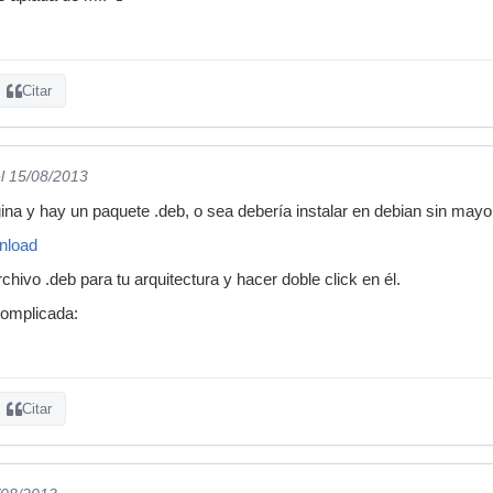
Citar
l 15/08/2013
ina y hay un paquete .deb, o sea debería instalar en debian sin may
wnload
rchivo .deb para tu arquitectura y hacer doble click en él.
complicada:
Citar