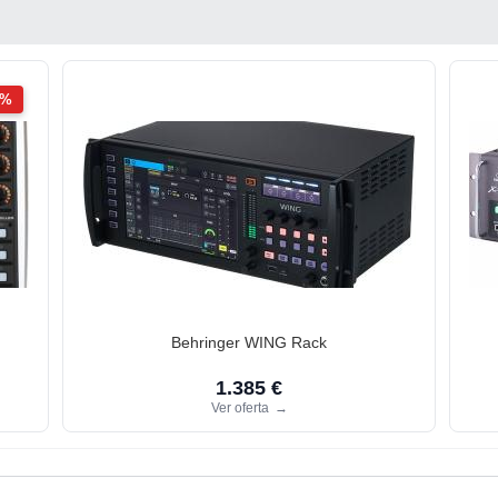
2%
Behringer WING Rack
1.385 €
Ver oferta
→