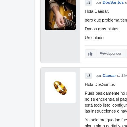
por
DosSantos
e
#2
Hola Caesar,
pero que problema tien
Danos mas pistas
Un saludo
Responder
por
Caesar
el 15
#3
Hola DosSantos
Pues basicamente no se
no se encuentra el paqu
está todo listo iconfi
las instrucciones o ha
Ya solo me quedan fuer
algun alma caritativa 