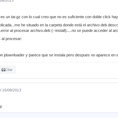
/08/2013
 es un tar.gz con lo cual creo que no es suficiente con doble click hay
licada...me he situado en la carpeta donde está el archivo deb desco
.error al procesar archivo.deb (--install):....no se puede acceder al arc
 al procesar:
n jdownloader y parece que se instala pero despues no aparece en e
Citar
l 15/08/2013
l: