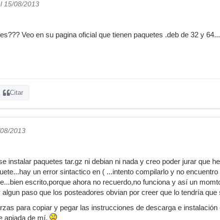
l 15/08/2013
es??? Veo en su pagina oficial que tienen paquetes .deb de 32 y 64...
Citar
/08/2013
 instalar paquetes tar.gz ni debian ni nada y creo poder jurar que he
ete...hay un error sintactico en ( ...intento compilarlo y no encuentr
gure...bien escrito,porque ahora no recuerdo,no funciona y así un mom
y algun paso que los posteadores obvian por creer que lo tendría que 
zas para copiar y pegar las instrucciones de descarga e instalación e
se apiada de mí.