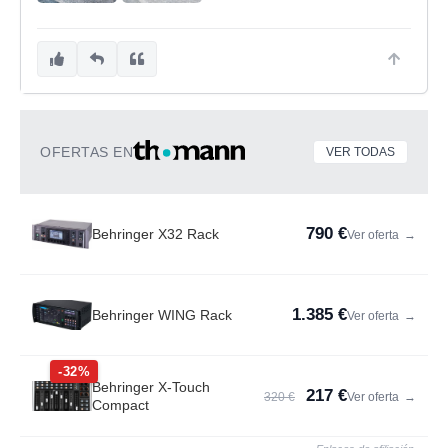
OFERTAS EN
VER TODAS
790 €
Behringer X32 Rack
Ver oferta
→
1.385 €
Behringer WING Rack
Ver oferta
→
-32%
Behringer X-Touch
217 €
320 €
Ver oferta
→
Compact