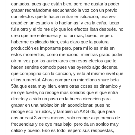
cantados, pues que están bien, pero me gustaría poder
grabar recreándome escuchando la voz con un previo
con efectos que te hacen entrar en situación, una vez
grabé en un estudio y lo hacían así y era la caña, luego
fui a otro y el tío me dijo que los efectos iban después, no
creo que me entendiera y no fui mas, bueno, espero
haberme explicado bien, esta claro que la postura
producción es importante pero, para mi lo es más en
estos momentos, como menciono, mientras grabo poder
oír mi voz por los auriculares con esos efectos que te
hacen sentirte cómodo pues vas oyendo algo decente,
que compagina con la canción, y esta al mismo nivel que
el instrumental. Ahora compre un micrófono shure beta
58a que esta muy bien, entre otras cosas es dinamico y
se oye fuerte, no recoge mas sonidos que el que entra
directo y a sido un paso en la buena dirección para
grabar en una habitación sin acondicionar, pues no
recoge eco ni ruidos, y también un AKG d5, que para
costar casi 3 veces menos, solo recoge algo menos de
frecuencias y de oye mas bajo, pero da un sonido muy
cálido y bueno. Eso es todo, espero sus respuestas,