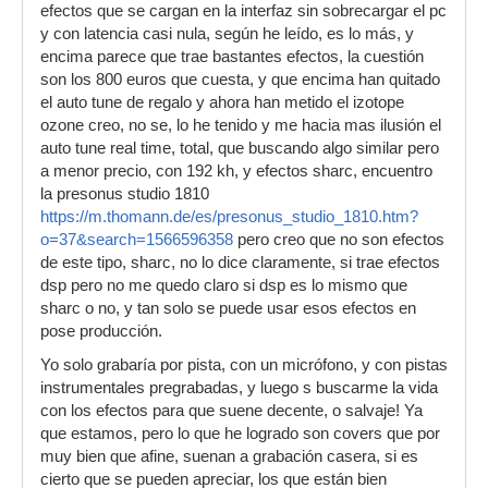
efectos que se cargan en la interfaz sin sobrecargar el pc
y con latencia casi nula, según he leído, es lo más, y
encima parece que trae bastantes efectos, la cuestión
son los 800 euros que cuesta, y que encima han quitado
el auto tune de regalo y ahora han metido el izotope
ozone creo, no se, lo he tenido y me hacia mas ilusión el
auto tune real time, total, que buscando algo similar pero
a menor precio, con 192 kh, y efectos sharc, encuentro
la presonus studio 1810
https://m.thomann.de/es/presonus_studio_1810.htm?
o=37&search=1566596358
pero creo que no son efectos
de este tipo, sharc, no lo dice claramente, si trae efectos
dsp pero no me quedo claro si dsp es lo mismo que
sharc o no, y tan solo se puede usar esos efectos en
pose producción.
Yo solo grabaría por pista, con un micrófono, y con pistas
instrumentales pregrabadas, y luego s buscarme la vida
con los efectos para que suene decente, o salvaje! Ya
que estamos, pero lo que he logrado son covers que por
muy bien que afine, suenan a grabación casera, si es
cierto que se pueden apreciar, los que están bien