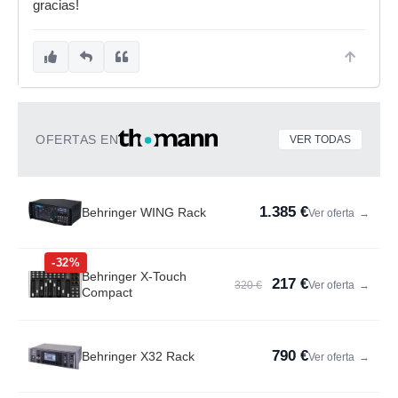
gracias!
OFERTAS EN
VER TODAS
1.385 €
Behringer WING Rack
Ver oferta
→
-32%
Behringer X-Touch
217 €
320 €
Ver oferta
→
Compact
790 €
Behringer X32 Rack
Ver oferta
→