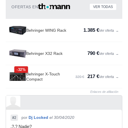
OFERTAS EN
VER TODAS
1.385 €
Behringer WING Rack
Ver oferta
→
790 €
Behringer X32 Rack
Ver oferta
→
-32%
Behringer X-Touch
217 €
320 €
Ver oferta
→
Compact
Enlaces de afiliación
por
Dj Locked
el 30/04/2020
#2
.?.? Nadie?