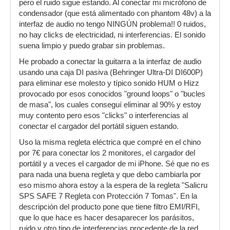
pero el ruido sigue estando. Al conectar mi micrófono de
condensador (que está alimentado con phantom 48v) a la
interfaz de audio no tengo NINGÚN problema!! 0 ruidos,
no hay clicks de electricidad, ni interferencias. El sonido
suena limpio y puedo grabar sin problemas.
He probado a conectar la guitarra a la interfaz de audio
usando una caja DI pasiva (Behringer Ultra-DI DI600P)
para eliminar ese molesto y típico sonido HUM o Hizz
provocado por esos conocidos "ground loops" o "bucles
de masa", los cuales conseguí eliminar al 90% y estoy
muy contento pero esos "clicks" o interferencias al
conectar el cargador del portátil siguen estando.
Uso la misma regleta eléctrica que compré en el chino
por 7€ para conectar los 2 monitores, el cargador del
portátil y a veces el cargador de mi iPhone. Sé que no es
para nada una buena regleta y que debo cambiarla por
eso mismo ahora estoy a la espera de la regleta "Salicru
SPS SAFE 7 Regleta con Protección 7 Tomas". En la
descripción del producto pone que tiene filtro EMI/RFI,
que lo que hace es hacer desaparecer los parásitos,
ruido y otro tipo de interferencias procedente de la red