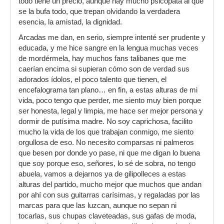
todo tiene un precio, aunque hay mucho psicópata al que
se la bufa todo, que trepan olvidando la verdadera
esencia, la amistad, la dignidad.
Arcadas me dan, en serio, siempre intenté ser prudente y
educada, y me hice sangre en la lengua muchas veces
de mordérmela, hay muchos fans talibanes que me
caerían encima si supieran cómo son de verdad sus
adorados ídolos, el poco talento que tienen, el
encefalograma tan plano… en fin, a estas alturas de mi
vida, poco tengo que perder, me siento muy bien porque
ser honesta, legal y limpia, me hace ser mejor persona y
dormir de putísima madre. No soy caprichosa, facilito
mucho la vida de los que trabajan conmigo, me siento
orgullosa de eso. No necesito comparsas ni palmeros
que besen por donde yo pase, ni que me digan lo buena
que soy porque eso, señores, lo sé de sobra, no tengo
abuela, vamos a dejarnos ya de gilipolleces a estas
alturas del partido, mucho mejor que muchos que andan
por ahí con sus guitarras carísimas, y regaladas por las
marcas para que las luzcan, aunque no sepan ni
tocarlas, sus chupas claveteadas, sus gafas de moda,