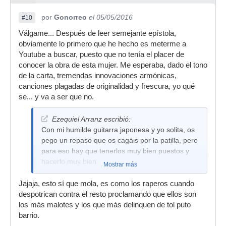
por
Gonorreo
el 05/05/2016
#10
Válgame... Después de leer semejante epístola,
obviamente lo primero que he hecho es meterme a
Youtube a buscar, puesto que no tenía el placer de
conocer la obra de esta mujer. Me esperaba, dado el tono
de la carta, tremendas innovaciones armónicas,
canciones plagadas de originalidad y frescura, yo qué
se... y va a ser que no.
Ezequiel Arranz escribió:
Con mi humilde guitarra japonesa y yo solita, os
pego un repaso que os cagáis por la patilla, pero
para eso hay que tenerlos muy bien puestos y
hacerlo muy bien
Mostrar más
Jajaja, esto sí que mola, es como los raperos cuando
despotrican contra el resto proclamando que ellos son
los más malotes y los que más delinquen de tol puto
barrio.