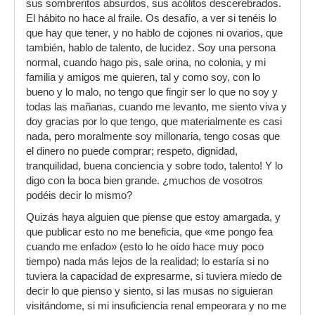
sus sombreritos absurdos, sus acólitos descerebrados.
El hábito no hace al fraile. Os desafío, a ver si tenéis lo
que hay que tener, y no hablo de cojones ni ovarios, que
también, hablo de talento, de lucidez. Soy una persona
normal, cuando hago pis, sale orina, no colonia, y mi
familia y amigos me quieren, tal y como soy, con lo
bueno y lo malo, no tengo que fingir ser lo que no soy y
todas las mañanas, cuando me levanto, me siento viva y
doy gracias por lo que tengo, que materialmente es casi
nada, pero moralmente soy millonaria, tengo cosas que
el dinero no puede comprar; respeto, dignidad,
tranquilidad, buena conciencia y sobre todo, talento! Y lo
digo con la boca bien grande. ¿muchos de vosotros
podéis decir lo mismo?
Quizás haya alguien que piense que estoy amargada, y
que publicar esto no me beneficia, que «me pongo fea
cuando me enfado» (esto lo he oído hace muy poco
tiempo) nada más lejos de la realidad; lo estaría si no
tuviera la capacidad de expresarme, si tuviera miedo de
decir lo que pienso y siento, si las musas no siguieran
visitándome, si mi insuficiencia renal empeorara y no me