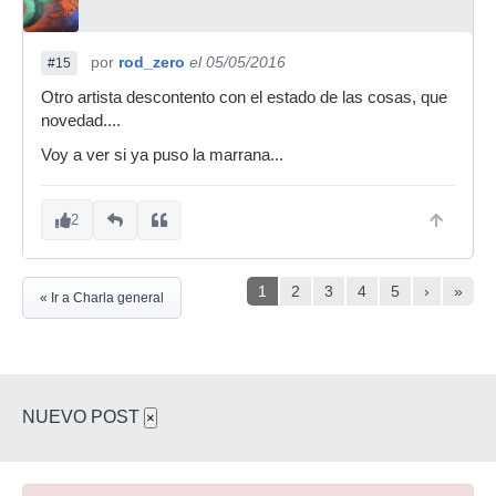
por
rod_zero
el 05/05/2016
#15
Otro artista descontento con el estado de las cosas, que
novedad....
Voy a ver si ya puso la marrana...
2
1
2
3
4
5
›
»
« Ir a Charla general
NUEVO POST
×