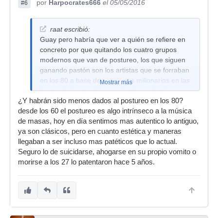
por
Harpocrates666
el 05/05/2016
#6
raat escribió:
Guay pero habría que ver a quién se refiere en
concreto por que quitando los cuatro grupos
modernos que van de postureo, los que siguen
ganando pastón son los artistas que se forraban
en los 80 a base de conciertos millonarios en las
Mostrar más
fiestas de los pueblos y saliendo en la tele
¿Y habrán sido menos dados al postureo en los 80?
desde los 60 el postureo es algo intrínseco a la música
de masas, hoy en día sentimos mas autentico lo antiguo,
ya son clásicos, pero en cuanto estética y maneras
llegaban a ser incluso mas patéticos que lo actual.
Seguro lo de suicidarse, ahogarse en su propio vomito o
morirse a los 27 lo patentaron hace 5 años.