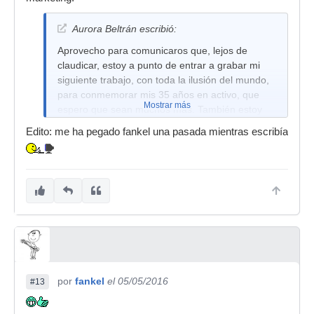
Aurora Beltrán escribió:
Aprovecho para comunicaros que, lejos de
claudicar, estoy a punto de entrar a grabar mi
siguiente trabajo, con toda la ilusión del mundo,
para conmemorar mis 35 años en activo, que
Mostrar más
espero que sean muchos más. También estoy
escribiendo mi primer libro. Os iré informando,
Edito: me ha pegado fankel una pasada mientras escribía
poco a poco, como un buen polvo.
por
fankel
el 05/05/2016
#13