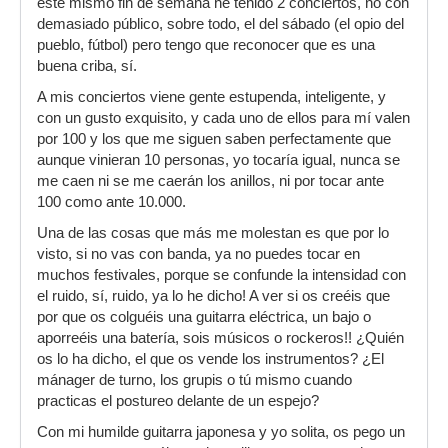
este mismo fin de semana he tenido 2 conciertos, no con
demasiado público, sobre todo, el del sábado (el opio del
pueblo, fútbol) pero tengo que reconocer que es una
buena criba, sí.
A mis conciertos viene gente estupenda, inteligente, y
con un gusto exquisito, y cada uno de ellos para mí valen
por 100 y los que me siguen saben perfectamente que
aunque vinieran 10 personas, yo tocaría igual, nunca se
me caen ni se me caerán los anillos, ni por tocar ante
100 como ante 10.000.
Una de las cosas que más me molestan es que por lo
visto, si no vas con banda, ya no puedes tocar en
muchos festivales, porque se confunde la intensidad con
el ruido, sí, ruido, ya lo he dicho! A ver si os creéis que
por que os colguéis una guitarra eléctrica, un bajo o
aporreéis una batería, sois músicos o rockeros!! ¿Quién
os lo ha dicho, el que os vende los instrumentos? ¿El
mánager de turno, los grupis o tú mismo cuando
practicas el postureo delante de un espejo?
Con mi humilde guitarra japonesa y yo solita, os pego un