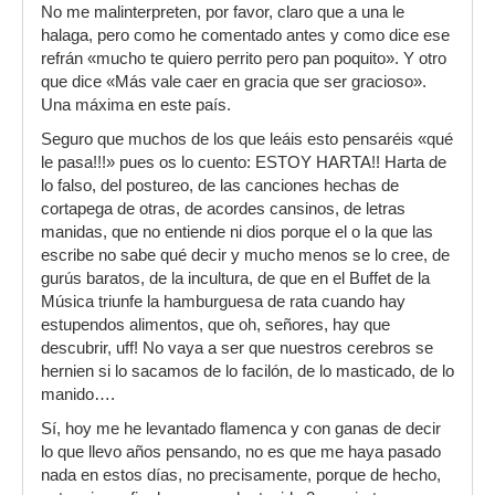
No me malinterpreten, por favor, claro que a una le
halaga, pero como he comentado antes y como dice ese
refrán «mucho te quiero perrito pero pan poquito». Y otro
que dice «Más vale caer en gracia que ser gracioso».
Una máxima en este país.
Seguro que muchos de los que leáis esto pensaréis «qué
le pasa!!!» pues os lo cuento: ESTOY HARTA!! Harta de
lo falso, del postureo, de las canciones hechas de
cortapega de otras, de acordes cansinos, de letras
manidas, que no entiende ni dios porque el o la que las
escribe no sabe qué decir y mucho menos se lo cree, de
gurús baratos, de la incultura, de que en el Buffet de la
Música triunfe la hamburguesa de rata cuando hay
estupendos alimentos, que oh, señores, hay que
descubrir, uff! No vaya a ser que nuestros cerebros se
hernien si lo sacamos de lo facilón, de lo masticado, de lo
manido….
Sí, hoy me he levantado flamenca y con ganas de decir
lo que llevo años pensando, no es que me haya pasado
nada en estos días, no precisamente, porque de hecho,