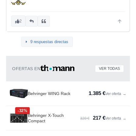
2
9 respuestas directas
OFERTAS EN
VER TODAS
1.385 €
Behringer WING Rack
Ver oferta
→
-32%
Behringer X-Touch
217 €
320 €
Ver oferta
→
Compact