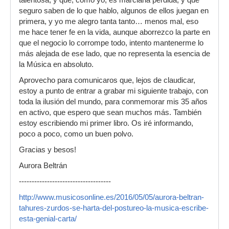
talentosa, y que, como yo, es marciana perdida, y que
seguro saben de lo que hablo, algunos de ellos juegan en
primera, y yo me alegro tanta tanto… menos mal, eso
me hace tener fe en la vida, aunque aborrezco la parte en
que el negocio lo corrompe todo, intento mantenerme lo
más alejada de ese lado, que no representa la esencia de
la Música en absoluto.
Aprovecho para comunicaros que, lejos de claudicar,
estoy a punto de entrar a grabar mi siguiente trabajo, con
toda la ilusión del mundo, para conmemorar mis 35 años
en activo, que espero que sean muchos más. También
estoy escribiendo mi primer libro. Os iré informando,
poco a poco, como un buen polvo.
Gracias y besos!
Aurora Beltrán
------------------------------------
http://www.musicosonline.es/2016/05/05/aurora-beltran-
tahures-zurdos-se-harta-del-postureo-la-musica-escribe-
esta-genial-carta/