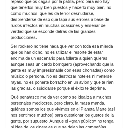
repaso que os cagáis por la patilla, pero para eso hay
que tenerlos muy bien puestos y hacerlo muy bien, no
como muchos, que les da terror desnudarse,
desprenderse de eso que tapa sus errores a base de
ruidos infectos en muchas ocasiones y enseñar de
verdad qué se esconde detrás de las grandes
producciones.
Ser rockero no tiene nada que ver con toda esa mierda
que os han dicho, no es utilizar el resorte de estar
encima de un escenario para follarte a quien quieras
aunque seas un cardo borriquero (aprovechando que la
gente es muy impresionable con esas chorradas) como
músico o persona. No es destrozar hoteles ni meterse
rayas, no es ponerte borracho en un avión y que te rían
las gracias, o suicidarse porque el éxito te deprime.
Qué pena/asco me da ver cómo se idealiza a muchos
personajes mediocres, pero claro, la masa manda,
quiénes somos los que vivimos en el Planeta Marte (así
nos sentimos muchos) para cuestionar los gustos de la
gente, por supuesto! Aunque el «gran público» no tenga
ni idea de los dinerales que se dejan las compañías