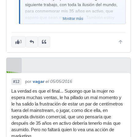
siguiente trabajo, con toda la ilusión del mundo,
para conmemorar mis 35 años en activo, que
espero que sean muchos más. También estoy
Mostrar más
escribiendo mi primer libro. Os iré informando,
poco a poco, como un buen polvo.
3
por
vagar
el 05/05/2016
#12
La verdad es que el final... Supongo que la mujer no
espera muchas ventas, le ha pillado un mal momento y
le ha salido la frustración de estar un par de centímetros
fuera del mainstream, o jugar, como dice ella, en
segunda división comercial, que uno pensaría que
después de 35 años en activo debería tenerlo más que
asumido. Pero no faltará quien lo vea una acción de
marketing.