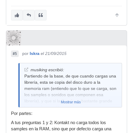
por
Iskra
el 21/09/2015
#5
musiking escribió:
Partiendo de la base, de que cuando cargas una
librería, esta se copia del disco duro a la
memoria ram (entiendo que lo que se carga, son
los samples o sonidos que componen esa
librería), y que si la librería es bastante grande
Mostrar más
tarda un buen ratito en cargarse.
Por partes:
1- ¿Por qué kontakt realiza lecturas en el disco
A tus preguntas 1 y 2: Kontakt no carga todos los
duro, y concretamente en el directorio o carpeta
samples en la RAM, sino que por defecto carga una
dónde estaba la librería, cuando la haces sonar