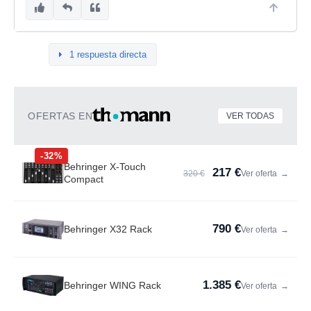
1 respuesta directa
OFERTAS EN
VER TODAS
-32%
Behringer X-Touch
217 €
320 €
Ver oferta
→
Compact
790 €
Behringer X32 Rack
Ver oferta
→
1.385 €
Behringer WING Rack
Ver oferta
→