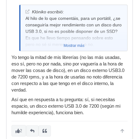
Klóniko escribió:
Al hilo de lo que comentáis, para un portátil, ¿se
conseguiría mejor rendimiento con un disco duro
USB 3.0, si no es posible disponer de un SSD?
Es que he llevo tiempo pensando sobre esto
pero no sé si merece la pena o no.
Mostrar más
Yo tengo la mitad de mis librerías (no las más usadas,
eso sí, pero no por nada, sino por vaguería a la hora de
mover las cosas de disco), en un disco externo USB3.0
de 7200 rpms, y a la hora de usarlas no noto diferencia
con respecto a las que tengo en el disco interno, la
verdad.
Así que en respuesta a tu pregunta: sí, si necesitas
espacio, un disco externo USB 3.0 de 7200 (según mi
humilde experiencia), funciona bien.
2