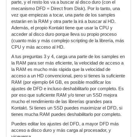
parte, y el resto los va a buscar al disco duro (con el
con un teclado midi o DAW?
mecanismo DFD = Direct from Disk). Por lo tanto, una
2- ¿No se supone que ya ha cargado la librería
vez que empiezas a tocar, una parte de los samples
en la ram? ¿Qué está realizando en carpeta de
estarán en la RAM y otra parte la irá a buscar al HD.
la librería?
Además, el propio Kontakt tiene que usar la CPU y
3- Si lo que esta realizando son las lecturas de
acceder al disco duro porque lleva su propio proceso
los samples, ¿para qué los carga en la ram? ¿o
(cuanto más y más complejo scripting de la librería, más
es que carga otra cosa?
CPU y más acceso al HD.
4- Qué es más importante:¿mucha ram o disco
A tus preguntas 3 y 4, carga una parte de los samples en
duro muy rápido?
la RAM para ser más eficiente, la velocidad de acceso a
la RAM es mucho más rápida que la velocidad de
acceso a un HD convencional, pero si tienes la suficiente
RAM (por ejemplo 64 GB, es posible modificar los
ajustes de DFD e incluso deshabilitarlo por completo. Es
por eso que suficiente RAM y/o tener un SSD mejora
mucho el rendimiento de las librerías grandes para
Kontakt. Si tienes un SSD puedes maximizar el DFD, si
tienes mucha RAM puedes deshabilitarlo por completo.
Puedes editar los ajustes del DFD, a mayor DFD más
acceso a disco duro y más carga al procesador, y
viceversa.