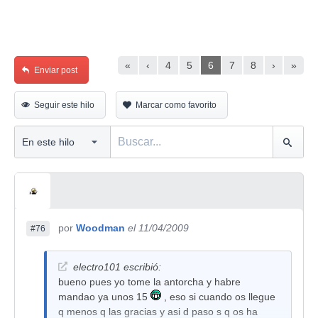
«
‹
4
5
6
7
8
›
»
Enviar post
Seguir este hilo
Marcar como favorito
por
Woodman
el 11/04/2009
#76
electro101 escribió:
bueno pues yo tome la antorcha y habre
mandao ya unos 15
, eso si cuando os llegue
q menos q las gracias y asi d paso s q os ha