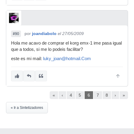
por
joandiabolo
el 27/05/2009
#90
Hola me acavo de comprar el korg emx-1 ime pasa igual
que a todos, si me lo podeis facilitar?
este es mi mail:
luky_joan@hotmail.Com
«
‹
4
5
6
7
8
›
»
« Ir a Sintetizadores