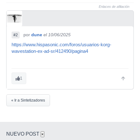
Enlaces de afiliación
por
dune
el 10/06/2025
#2
https://www.hispasonic.com/foros/usuarios-korg-
wavestation-ex-ad-sr/412490/pagina4
1
« Ir a Sintetizadores
NUEVO POST
×