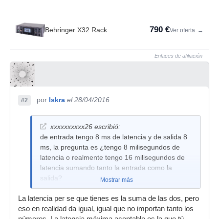
790 €
Behringer X32 Rack
Ver oferta
→
Enlaces de afiliación
por
Iskra
el 28/04/2016
#2
xxxxxxxxxx26 escribió:
de entrada tengo 8 ms de latencia y de salida 8
ms, la pregunta es ¿tengo 8 milisegundos de
latencia o realmente tengo 16 milisegundos de
latencia sumando tanto la entrada como la
salida?
Mostrar más
la otra pregunta es cual les la maxima latencia
La latencia per se que tienes es la suma de las dos, pero
aceptable, y para tocar en vivo tambien cual
eso en realidad da igual, igual que no importan tanto los
seria la latencia aceptable?