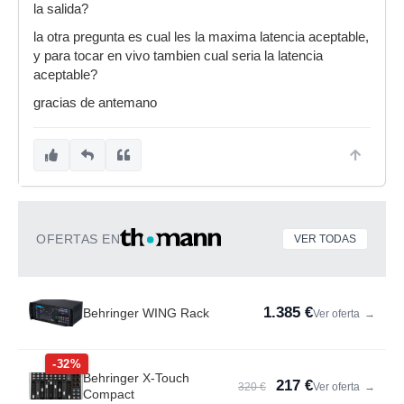
la salida?
la otra pregunta es cual les la maxima latencia aceptable,
y para tocar en vivo tambien cual seria la latencia
aceptable?
gracias de antemano
OFERTAS EN
VER TODAS
1.385 €
Behringer WING Rack
Ver oferta
→
-32%
Behringer X-Touch
217 €
320 €
Ver oferta
→
Compact