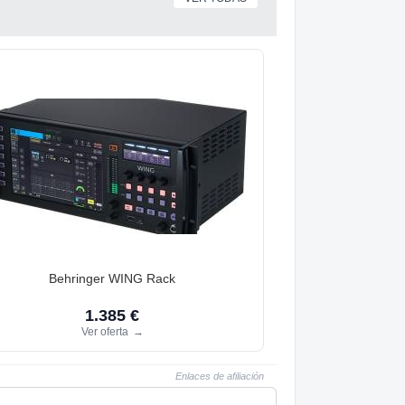
Behringer WING Rack
1.385 €
Ver oferta
→
Enlaces de afiliación