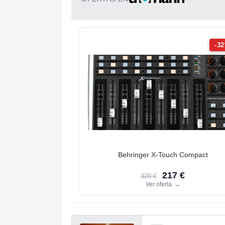
-3
Behringer X-Touch Compact
217 €
320 €
Ver oferta
→