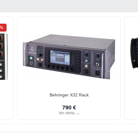
2%
Behringer X32 Rack
790 €
Ver oferta
→