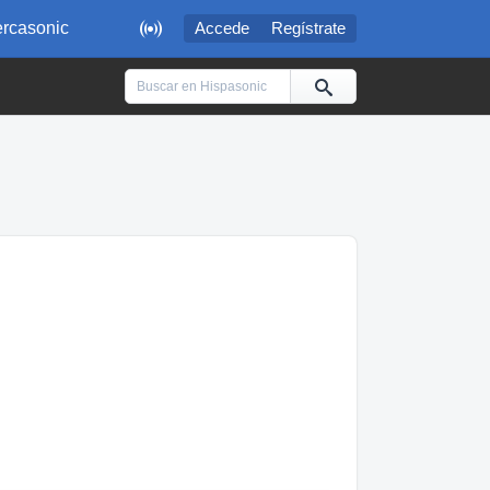

rcasonic
Accede
Regístrate