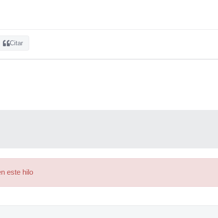
Citar
n este hilo