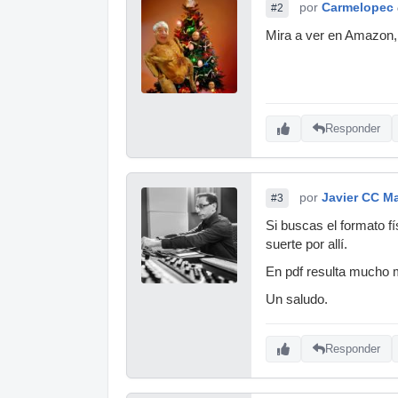
por
Carmelopec
#2
Mira a ver en Amazon, 
Responder
por
Javier CC M
#3
Si buscas el formato f
suerte por allí.
En pdf resulta mucho m
Un saludo.
Responder