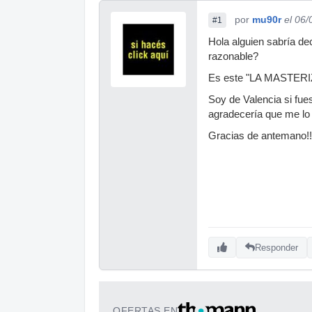
por
mu90r
el 06/
#1
Hola alguien sabría de
razonable?
Es este "LA MASTER
Soy de Valencia si fues
agradecería que me lo 
Gracias de antemano!!
Responder
OFERTAS EN