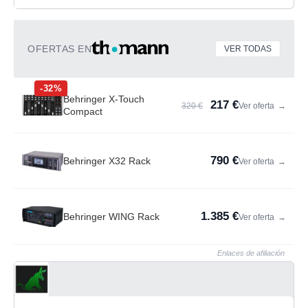
OFERTAS EN
VER TODAS
-32%
Behringer X-Touch
217 €
320 €
Ver oferta
→
Compact
790 €
Behringer X32 Rack
Ver oferta
→
1.385 €
Behringer WING Rack
Ver oferta
→
Enlaces de afiliación