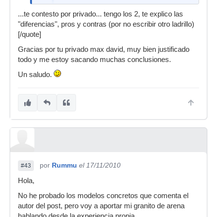
...te contesto por privado... tengo los 2, te explico las
Interesante test.
"diferencias", pros y contras (por no escribir otro ladrillo)
[/quote]
Entonces te gustan mas que los HD 25 II?
Gracias por tu privado max david, muy bien justificado
En que aspecto?
todo y me estoy sacando muchas conclusiones.
Sonido?
Un saludo.
Comodidad?
Robustez?
Un saludo.
por
Rummu
el 17/11/2010
#43
Hola,
No he probado los modelos concretos que comenta el
autor del post, pero voy a aportar mi granito de arena
hablando desde la experiencia propia...