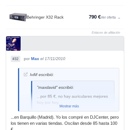
790 €
Behringer X32 Rack
Ver oferta
→
Enlaces de afiliación
por
Max
el 17/11/2010
#32
IviM escribió:
"maxdavid" escribió:
...por 85 €, no hay auriculares mejores
hoy por hoy.
Mostrar más
...en Barquillo (Madrid). Yo los compré en DJCenter, pero
los tienen en varias tiendas. Oscilan desde 85 hasta 100
Donde te han costado 85€? que ando interesado
€