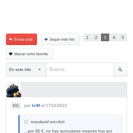
1
2
3
4
5
Enviar post
Seguir este hilo
Marcar como favorito
por
IviM
el 17/11/2010
#31
maxdavid escribió:
...por 85 €, no hay auriculares mejores hoy por