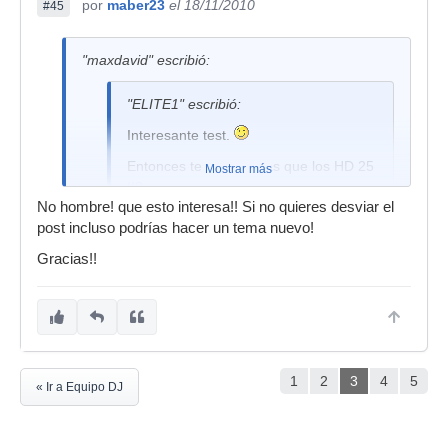
por
maber23
el 18/11/2010
#45
"maxdavid" escribió:
"ELITE1" escribió:
Interesante test.
Entonces te gustan mas que los HD 25
Mostrar más
II?
No hombre! que esto interesa!! Si no quieres desviar el
En que aspecto?
post incluso podrías hacer un tema nuevo!
Sonido?
Gracias!!
Comodidad?
Robustez?
Un saludo.
1
2
3
4
5
« Ir a Equipo DJ
...te contesto por privado... tengo los 2, te explico
las "diferencias", pros y contras (por no escribir