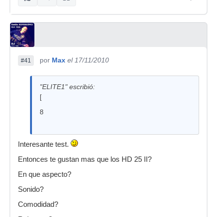
...hay tres colores: rojos, blancos y negros.
...también los tienes aquí:
http://www.djmania.es/tienda/zona-auric ...
=3&sort=2a
por
Max
el 17/11/2010
#41
"ELITE1" escribió:
[
8
Interesante test.
Entonces te gustan mas que los HD 25 II?
En que aspecto?
Sonido?
Comodidad?