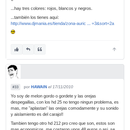
en pillarlos.
...hay tres colores: rojos, blancos y negros.
...también los tienes aquí:
http://www.djmania.es/tienda/zona-auric ... =3&sort=2a
por
HAWAIN
el 17/11/2010
#33
Yo soy de melon gordo o gordete y las orejas
despegaillas, con los hd 25 no tengo ningun problema, es
mas, me "aplastan" las orejas comodamente y su sonido
y aislamiento es del carajo!!
Tambien tengo otro hd 212 pro creo que son, estos son
mas economicos, me costaron unos 48 euros o asi, se