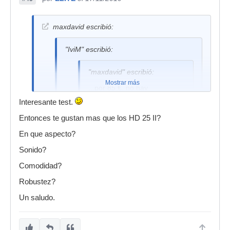
maxdavid escribió:
"IviM" escribió:
"maxdavid" escribió:
Mostrar más
...por 85 €, no hay
auriculares mejores hoy por
Interesante test.
hoy.
Entonces te gustan mas que los HD 25 II?
En que aspecto?
Donde te han costado 85€? que ando
Sonido?
interesado en pillarlos.
Comodidad?
Robustez?
...en Barquillo (Madrid). Yo los compré en
Un saludo.
DJCenter, pero los tienen en varias tiendas.
Oscilan desde 85 hasta 100 €