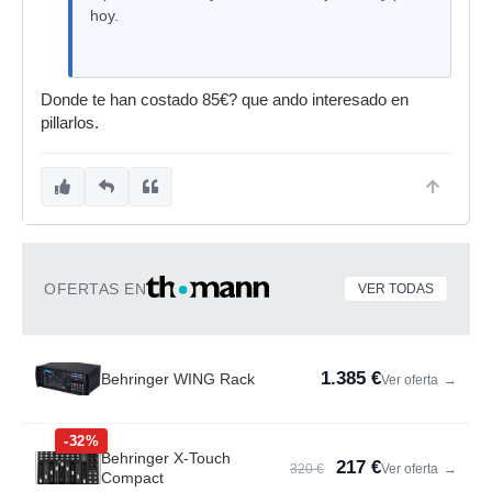
hoy.
Donde te han costado 85€? que ando interesado en
pillarlos.
OFERTAS EN
VER TODAS
1.385 €
Behringer WING Rack
Ver oferta
→
-32%
Behringer X-Touch
217 €
320 €
Ver oferta
→
Compact