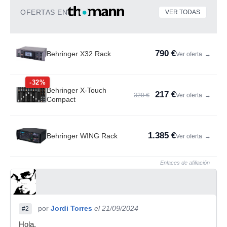
OFERTAS EN
VER TODAS
790 €
Behringer X32 Rack
Ver oferta
→
-32%
Behringer X-Touch
217 €
320 €
Ver oferta
→
Compact
1.385 €
Behringer WING Rack
Ver oferta
→
Enlaces de afiliación
por
Jordi Torres
el 21/09/2024
#2
Hola,