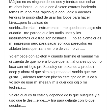
Mágico no es ninguno de los dos y tendras que echar
muchas horas...aunque con Ableton estaras haciendo
temas mucho mas rápido que con Logic y ademas
tendras la posibilidad de usar tus loops para hacer
Live,...pero la calidad de
sonido...librerias...instrumentos...me quedo con Logic sin
dudarlo...me parece que los audio units y los
instrumentos que trae son bestiales...., no se alomejor es
mi impresion pero para sacar sonidos parecidos en
ableton tenia que tirar siempre de vst....o vsti....
Yo empece con ableton y cuando termine el manual me
di cuenta de que no era lo que queria....ahora estoy como
loco con mi logic pro 8...estoy empezando a producir
deep y ahora si que siento que saco el sonido que me
gusta..., ademas tambien pincho este tipo de musica y
yo soy de usar mi mesa y mis queridos cdj o mi
technics...
Valora cual es tu estilo y depende de lo que busques y el
uso que le des....elige....y tira para delante con lo que
decidas....