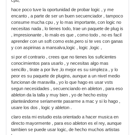
cpu,
hace poco tuve la oportunidad de probar logic , y me
encanto , a parte de ser un buen secuenciador , tampoco
consume mucha cpu , y lo mas importante, con logic no
necesitas nada , lo tienes todo, trae un paquete de plug is
, impresionante , lo malo es que , como todo , no es facil
aprender con un soft como este,pero si te ves con ganas
y con aspirinas a mansalva,logic , logic ,logic ,
si por el contrario , crees que no tienes los suficientes
conocimientos para usarlo , y necesitas algo mas
sencillo , tirate a por live ,lo mejor es su simpleza , y lo
peor es su paquete de plugins, aunque a un nivel medio
funcionan de maravilla , yo lo que hago es usar vsts
segun necesidades , secuenciando en ableton , para eso
ableton da la talla y muy bien , yo de hecho estoy
planteándome seriamente pasarme a mac y si lo hago ,
usare los dos , logic y ableton .
claro esta mi estudio esta orientado a hacer musica en
directo mayormente , para eso ableton es el rey, aunque
tambien se puede usar logic, de hecho muchos artistas