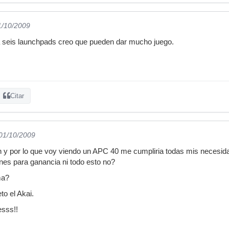
1/10/2009
a seis launchpads creo que pueden dar mucho juego.
Citar
 01/10/2009
n y por lo que voy viendo un APC 40 me cumpliria todas mis necesid
ones para ganancia ni todo esto no?
ma?
o el Akai.
sss!!