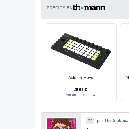
PRECIOS EN
Ableton Move
A
499 €
Ver en thomann
→
por
The Sickbea
#2