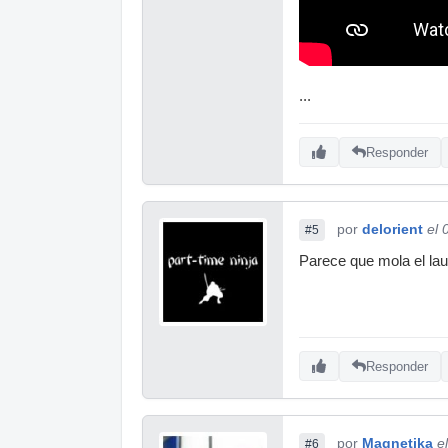
...
Responder
por
delorient
el 
#5
Parece que mola el lau
Responder
por
Magnetika
e
#6