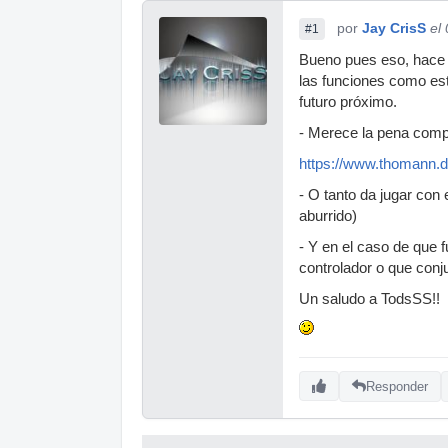
por
Jay CrisS
el
#1
Bueno pues eso, hace 
las funciones como est
futuro próximo.
- Merece la pena comp
https://www.thomann.
- O tanto da jugar con
aburrido)
- Y en el caso de que 
controlador o que conj
Un saludo a TodsSS!!
Responder