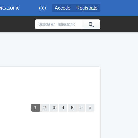

rcasonic
Accede
Regístrate
1
2
3
4
5
›
»