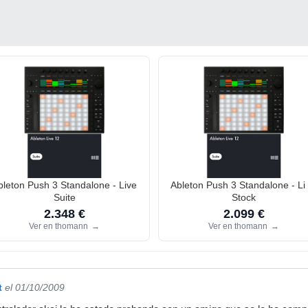
bleton Push 3 Standalone - Live
Ableton Push 3 Standalone - Li
Suite
Stock
2.348 €
2.099 €
Ver en thomann
→
Ver en thomann
→
t
el 01/10/2009