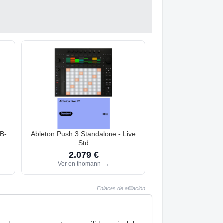
 B-
Ableton Push 3 Standalone - Live
Std
2.079 €
Ver en thomann
→
Enlaces de afiliación