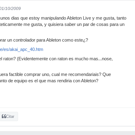
 01/10/2009
unos dias que estoy manipulando Ableton Live y me gusta, tanto
eticamente me gusta, y quisiera saber un par de cosas para un
rar un controlador para Ableton como este¿?
de/es/akai_apc_40.htm
 el raton? (Evidentemente con raton es mucho mas...nose,
fuera factible comprar uno, cual me recomendariais? Que
unto de equipo es el que mas rendiria con Ableton?
Citar