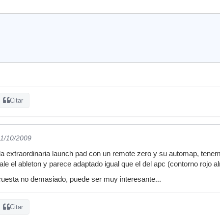
Citar
01/10/2009
la extraordinaria launch pad con un remote zero y su automap, tene
le el ableton y parece adaptado igual que el del apc (contorno rojo a
cuesta no demasiado, puede ser muy interesante...
Citar