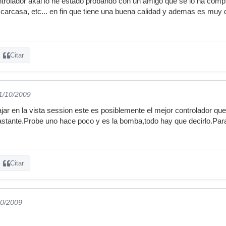
rolador akai lo he estado probando con un amigo que se lo ha compr
 carcasa, etc... en fin que tiene una buena calidad y ademas es muy d
Citar
01/10/2009
jar en la vista session este es posiblemente el mejor controlador que
stante.Probe uno hace poco y es la bomba,todo hay que decirlo.Para
Citar
10/2009