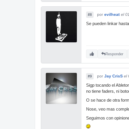
por
evilheat
el 0
#8
Se pueden linkar hast
Responder
por
Jay CrisS
el
#9
Sigp tocando el Ableto
no tiene faders, ni bot
O se hace de otra for
Nose, veo mas complet
Seguimos con opinione