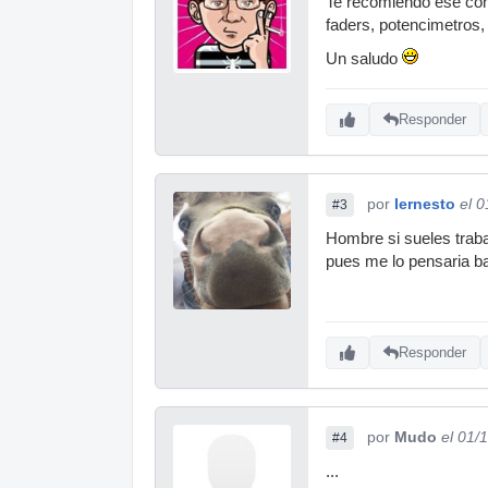
Te recomiendo ese cont
faders, potencimetros,
Un saludo
Responder
por
Iernesto
el 
#3
Hombre si sueles traba
pues me lo pensaria ba
Responder
por
Mudo
el 01/
#4
...