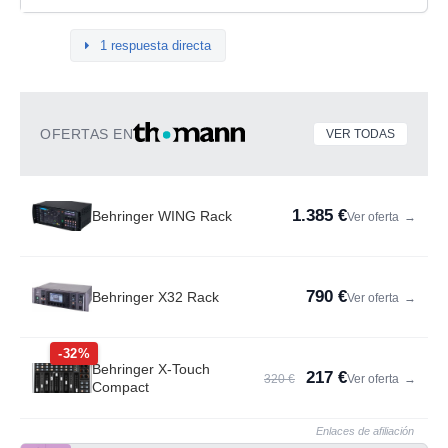
1 respuesta directa
OFERTAS EN
VER TODAS
1.385 €
Behringer WING Rack
Ver oferta
→
790 €
Behringer X32 Rack
Ver oferta
→
-32%
Behringer X-Touch
217 €
320 €
Ver oferta
→
Compact
Enlaces de afiliación