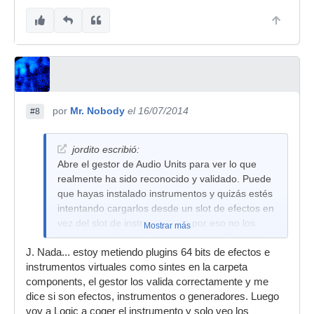
por
Mr. Nobody
el 16/07/2014
#8
jordito escribió:
Abre el gestor de Audio Units para ver lo que
realmente ha sido reconocido y validado. Puede
que hayas instalado instrumentos y quizás estés
intentando cargarlos desde un slot de efectos en
vez del slot de instrumentos y por eso no los
Mostrar más
encuentras (le pasa a mucha gente). El gestor
J. Nada... estoy metiendo plugins 64 bits de efectos e
de Audio Units lo abres desde el menu Logic Pro
instrumentos virtuales como sintes en la carpeta
X > Preferencias > Gestor de Audio Units...
components, el gestor los valida correctamente y me
dice si son efectos, instrumentos o generadores. Luego
voy a Logic a coger el instrumento y solo veo los