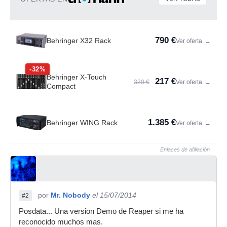
790 €
Behringer X32 Rack
Ver oferta
→
-32%
Behringer X-Touch
217 €
320 €
Ver oferta
→
Compact
1.385 €
Behringer WING Rack
Ver oferta
→
Enlaces de afiliación
por
Mr. Nobody
el 15/07/2014
#2
Posdata... Una version Demo de Reaper si me ha
reconocido muchos mas.