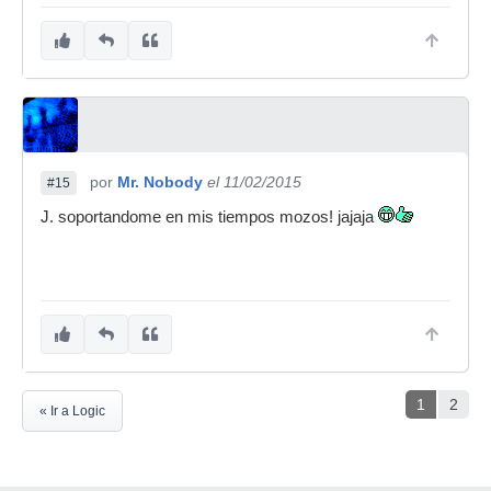
por
Mr. Nobody
el 11/02/2015
#15
J. soportandome en mis tiempos mozos! jajaja
1
2
« Ir a Logic