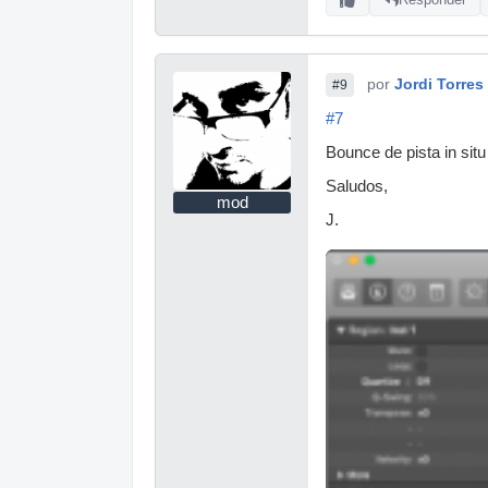
por
Jordi Torres
#9
#7
Bounce de pista in sit
Saludos,
mod
J.