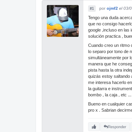
por
ojmf2
el 03/
#1
Tengo una duda acerca 
que no consigo hacerlo
google ,incluso en las 
solución practica , bu
Cuando creo un ritmo co
lo separo por tono de 
simultáneamente por lo
manera que he consegui
pista hasta la otra in
quizás estoy saltando a
me interesa hacerlo e
la guitarra e instrume
bombo , la caja , etc ...
Bueno en cualquier cas
pro x . Sabrian decirm
Responder