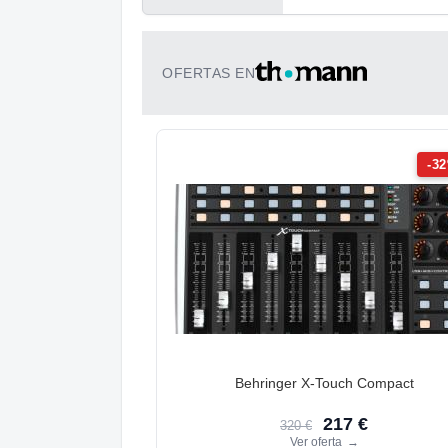
OFERTAS EN
-3
Behringer X-Touch Compact
217 €
320 €
Ver oferta
→