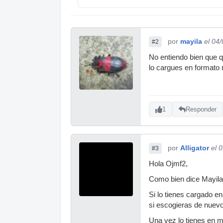
por
mayila
el 04
#2
No entiendo bien que q
lo cargues en formato m
1
Responder
por
Alligator
el 
#3
Hola Ojmf2,
Como bien dice Mayila 
Si lo tienes cargado e
si escogieras de nuevo 
Una vez lo tienes en m