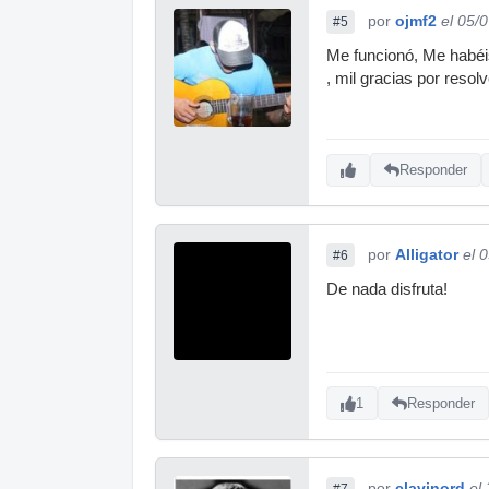
por
ojmf2
el 05/
#5
Me funcionó, Me habéis
, mil gracias por reso
Responder
por
Alligator
el 
#6
De nada disfruta!
1
Responder
por
clavinord
el
#7