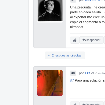
Una pregunta...he cread
parte en cada salida .
al exportar me cree un
copio el segmento a tod
ultrabeat
Responder
2 respuestas directas
por
Fzz
el 25/03
#8
#7
Para una solución rá
Responder