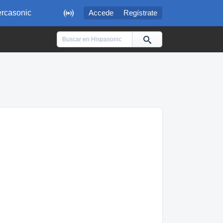

rcasonic
Accede
Regístrate