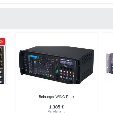
2%
Behringer WING Rack
1.385 €
Ver oferta
→