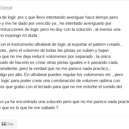
07/2018
de logic pro x que llevo intentando averiguar hace tiempo pero
 y me he dado por vencido ya , he intentado averiguarlo por
instrucciones de logic pero no doy con la solución , al menos una
eno expongo mi duda :
n el instrumento ultrabeat de logic al exportar el pattern creado ,
nota , pero el volumen de todas las pistas se suben y bajan
 que no me deja reducir volúmenes por separado , la única
do de hacerlo es crear otras pistas iguales e ir pasando cada
dependiente ,pero la verdad que no me parece nada practico ,
lgo por alto. En ultrabeat puedes regular los volúmenes etc , pero
n logic para poder crear una combinación de volumen optima con
ntos que grabo con el teclado para que no me estorbe el sonido del
o ya he encontrado una solución pero que no me parece nada practic
e que es lo que he me saltado ?
Citar