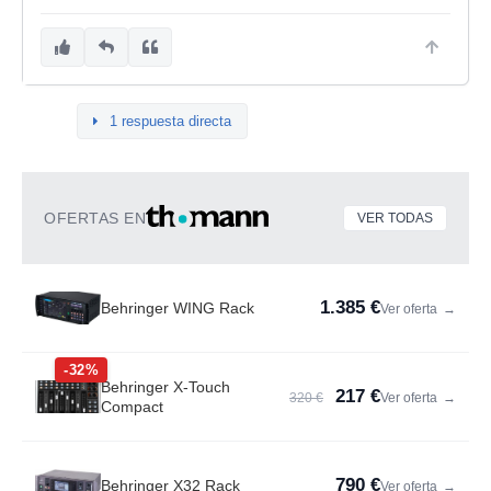
1 respuesta directa
OFERTAS EN
VER TODAS
1.385 €
Behringer WING Rack
Ver oferta
→
-32%
Behringer X-Touch
217 €
320 €
Ver oferta
→
Compact
790 €
Behringer X32 Rack
Ver oferta
→