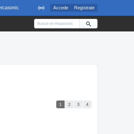

rcasonic
Accede
Regístrate
1
2
3
4