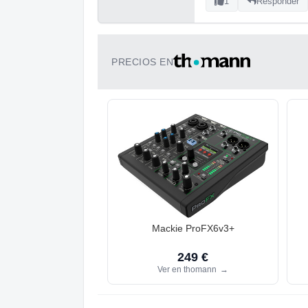
1
Responder
PRECIOS EN
Mackie ProFX6v3+
249 €
Ver en thomann
→