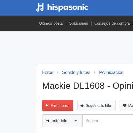
Últimos posts
Soluciones
Consejos de compra
Foros
Sonido y luces
PA iniciación
Mackie DL1608 - Opin
Enviar post
Seguir este hilo
Ma