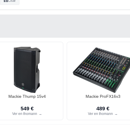
Citar
Mackie Thump 15v4
Mackie ProFX16v3
549 €
489 €
Ver en thomann
→
Ver en thomann
→