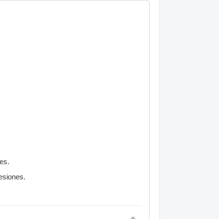
es.
esiones.