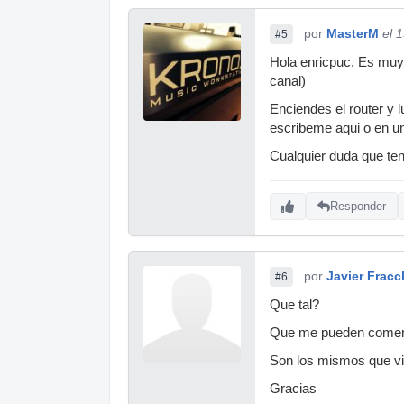
por
MasterM
el 
#5
Hola enricpuc. Es muy f
canal)
Enciendes el router y 
escribeme aqui o en u
Cualquier duda que ten
Responder
por
Javier Fracc
#6
Que tal?
Que me pueden comenta
Son los mismos que vi
Gracias