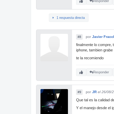
Responder
1 respuesta directa
por
Javier Fracc
#8
finalmente lo compre, t
iphone, tambien grabe 
te la recomiendo
Responder
por
JR
el 26/08/
#9
Que tal es la calidad d
Y el manejo desde el i