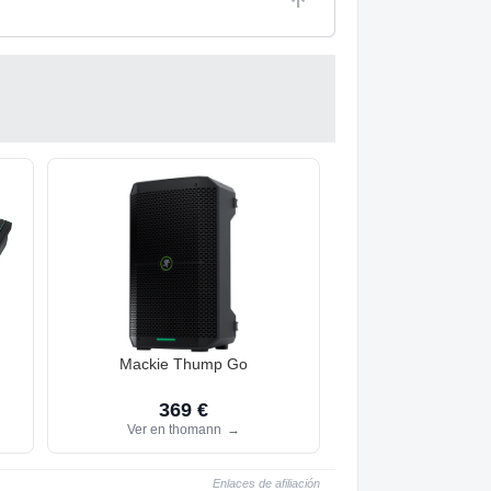
Mackie Thump Go
369 €
Ver en thomann
→
Enlaces de afiliación