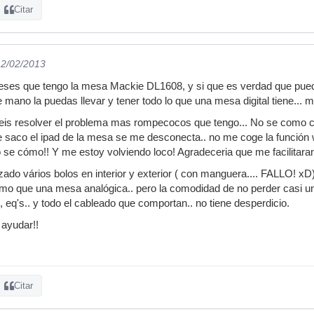
Citar
12/02/2013
es que tengo la mesa Mackie DL1608, y si que es verdad que puede t
mano la puedas llevar y tener todo lo que una mesa digital tiene... m
is resolver el problema mas rompecocos que tengo... No se como conec
que saco el ipad de la mesa se me desconecta.. no me coge la función 
o se cómo!! Y me estoy volviendo loco! Agradeceria que me facilitaran 
izado vários bolos en interior y exterior ( con manguera.... FALLO! x
smo que una mesa analógica.. pero la comodidad de no perder casi u
 eq's.. y todo el cableado que comportan.. no tiene desperdicio.
ayudar!!
Citar