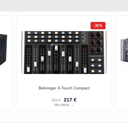
-32%
Behringer X-Touch Compact
217 €
320 €
Ver oferta
→