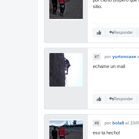
sitio.
Responder
por
yurtoncase
#7
echame un mail
Responder
por
bola8
el 10/
#8
eso ta hecho!