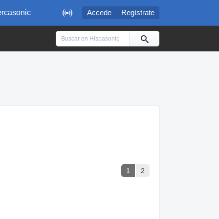

rcasonic
Accede
Regístrate
1
2