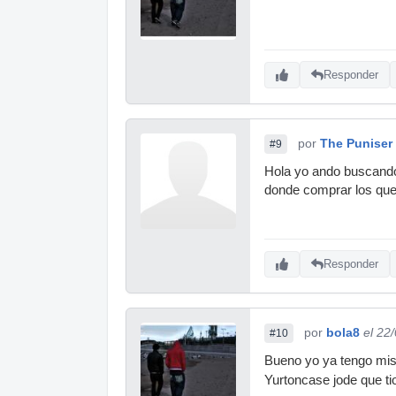
Responder
por
The Puniser
#9
Hola yo ando buscando 
donde comprar los que 
Responder
por
bola8
el 22
#10
Bueno yo ya tengo mis 
Yurtoncase jode que t