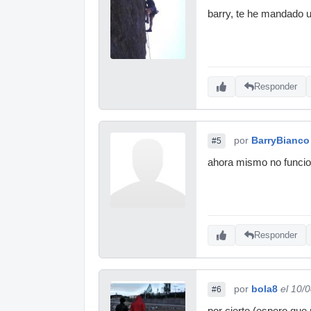
barry, te he mandado 
Responder
por
BarryBianco
#5
ahora mismo no funcion
Responder
por
bola8
el 10/
#6
por cierto (espero que