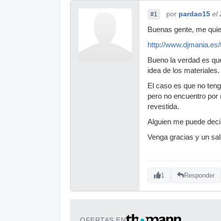
por
pardao15
el
#1
Buenas gente, me quier
http://www.djmania.es/t
Bueno la verdad es que
idea de los materiales.
El caso es que no teng
pero no encuentro por
revestida.
Alguien me puede deci
Venga gracias y un sal
1
Responder
OFERTAS EN