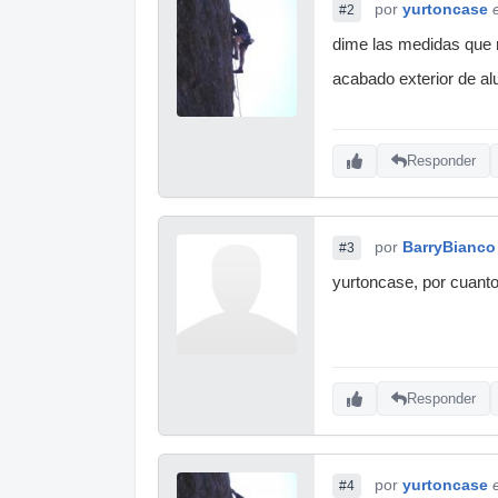
por
yurtoncase
#2
dime las medidas que n
acabado exterior de al
Responder
por
BarryBianco
#3
yurtoncase, por cuanto
Responder
por
yurtoncase
#4