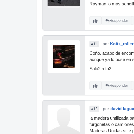
Rayman lo más sencillo 
Responder
por
Koitz_roller
#11
Coño, acabo de encontr
aunque ya lo puse en 
Salu2 a to2
Responder
por
david lagu
#12
la madera untilizada pa
furgonetas o camiones.
Maderas Unidas si te po