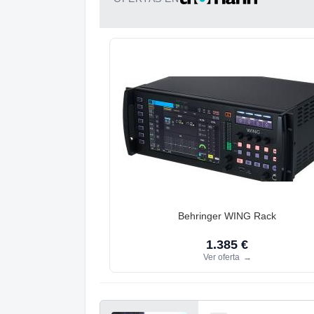
Behringer WING Rack
1.385 €
Ver oferta
→