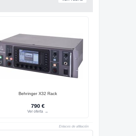
Behringer X32 Rack
790 €
Ver oferta
→
Enlaces de afiliación