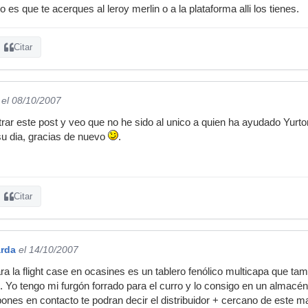
es que te acerques al leroy merlin o a la plataforma alli los tienes.
Citar
el 08/10/2007
ar este post y veo que no he sido al unico a quien ha ayudado Yurto
su dia, gracias de nuevo
.
Citar
arda
el 14/10/2007
ra la flight case en ocasines es un tablero fenólico multicapa que tambi
 Yo tengo mi furgón forrado para el curro y lo consigo en un almac
nes en contacto te podran decir el distribuidor + cercano de este mate