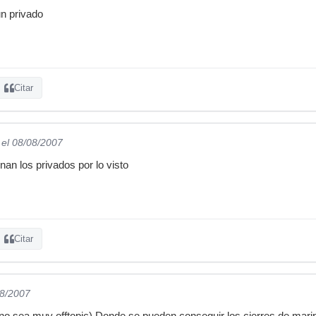
un privado
Citar
el 08/08/2007
an los privados por lo visto
Citar
08/2007
 no sea muy offtopic) Donde se pueden conseguir los cierres de mari