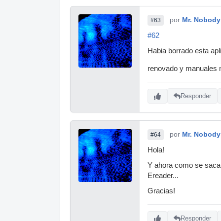
por
Mr. Nobody
#63
#62
Habia borrado esta apl
renovado y manuales 
Responder
por
Mr. Nobody
#64
Hola!
Y ahora como se sacan
Ereader...
Gracias!
Responder