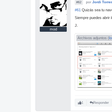
por
Jordi Torre
#62
#61
Quizás sea tu nav
Siempre puedes abrir i
J.
mod
Archivos adjuntos (
l
1
Responder