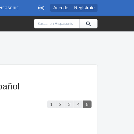

rcasonic
Accede
Regístrate
pañol
1
2
3
4
5