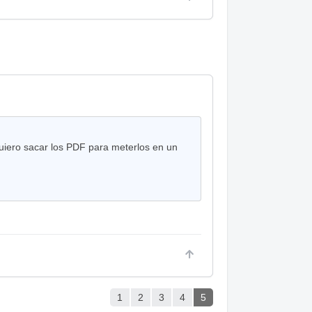
iero sacar los PDF para meterlos en un
1
2
3
4
5