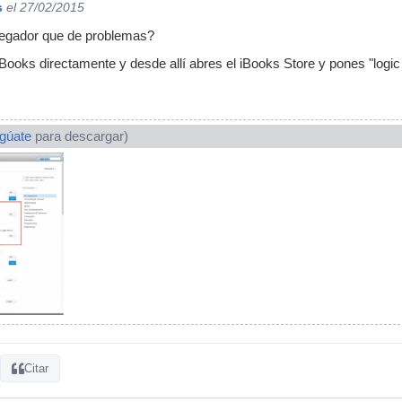
s
el 27/02/2015
egador que de problemas?
Books directamente y desde allí abres el iBooks Store y pones "logi
ogúate
para descargar)
Citar