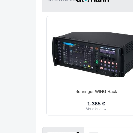
Behringer WING Rack
1.385 €
Ver oferta
→