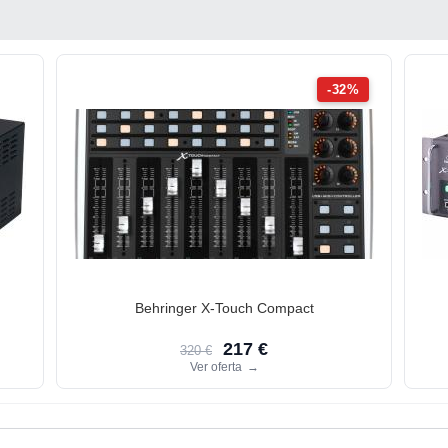
-32%
Behringer X-Touch Compact
217 €
320 €
Ver oferta
→