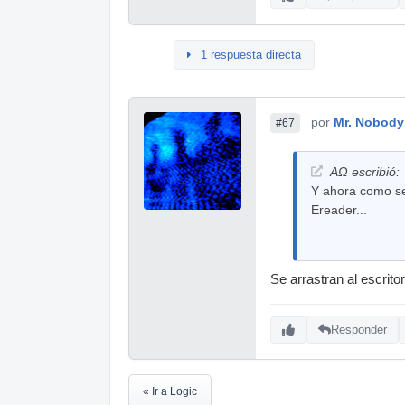
1 respuesta directa
por
Mr. Nobody
#67
AΩ escribió:
Y ahora como se
Ereader...
Se arrastran al escrit
Responder
« Ir a Logic