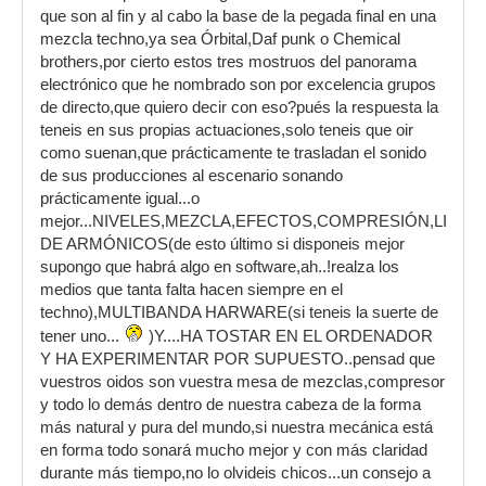
que son al fin y al cabo la base de la pegada final en una
mezcla techno,ya sea Órbital,Daf punk o Chemical
brothers,por cierto estos tres mostruos del panorama
electrónico que he nombrado son por excelencia grupos
de directo,que quiero decir con eso?pués la respuesta la
teneis en sus propias actuaciones,solo teneis que oir
como suenan,que prácticamente te trasladan el sonido
de sus producciones al escenario sonando
prácticamente igual...o
mejor...NIVELES,MEZCLA,EFECTOS,COMPRESIÓN,LIMIT
DE ARMÓNICOS(de esto último si disponeis mejor
supongo que habrá algo en software,ah..!realza los
medios que tanta falta hacen siempre en el
techno),MULTIBANDA HARWARE(si teneis la suerte de
tener uno...
)Y....HA TOSTAR EN EL ORDENADOR
Y HA EXPERIMENTAR POR SUPUESTO..pensad que
vuestros oidos son vuestra mesa de mezclas,compresor
y todo lo demás dentro de nuestra cabeza de la forma
más natural y pura del mundo,si nuestra mecánica está
en forma todo sonará mucho mejor y con más claridad
durante más tiempo,no lo olvideis chicos...un consejo a