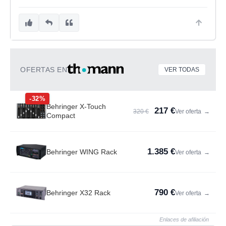
OFERTAS EN
VER TODAS
-32%
Behringer X-Touch
217 €
320 €
Ver oferta
→
Compact
1.385 €
Behringer WING Rack
Ver oferta
→
790 €
Behringer X32 Rack
Ver oferta
→
Enlaces de afiliación