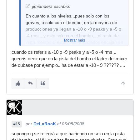
jimianders escribió:
En cuanto a los niveles,,,pues solo con los
graves, o solo con el bombo, en la mayoria de
producciones ya llegan a -10 o -9 peaks y a -5 o
-4 rms,,,,y esto solo con el bombo,,,,el resto de
Mostrar más
instrumentos si están bien mezclados encajan en
el tema sin ninguna complicación, osea bien
cuando os referis a -10 o -9 peaks y a -5 o -4 rms ..
tratados, cortes de bajos, compresiones etc.
quereis decir que en la pista del bombo el fader del mixer
de cubase por ejemplo.. ha de estar a -10 - 9 ?????? ....
por
DeLaRocK
el 05/08/2008
#15
supongo q se referirá a que haciendo un solo en la pista