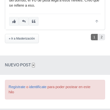
del bombo, el VU de pista llega a esos niveles. Creo que
se refiere a eso.
1
2
« Ir a Masterización
NUEVO POST
×
Regístrate
o
identifícate
para poder postear en este
hilo