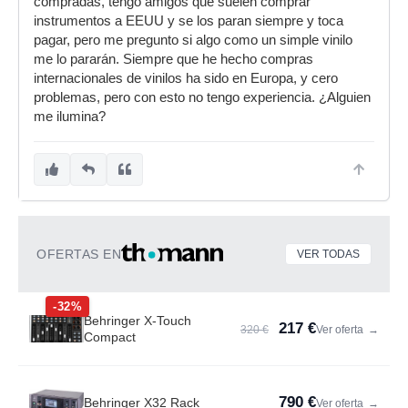
compradas, tengo amigos que suelen comprar
instrumentos a EEUU y se los paran siempre y toca
pagar, pero me pregunto si algo como un simple vinilo
me lo pararán. Siempre que he hecho compras
internacionales de vinilos ha sido en Europa, y cero
problemas, pero con esto no tengo experiencia. ¿Alguien
me ilumina?
OFERTAS EN
VER TODAS
-32%
Behringer X-Touch
217 €
320 €
Ver oferta
→
Compact
790 €
Behringer X32 Rack
Ver oferta
→